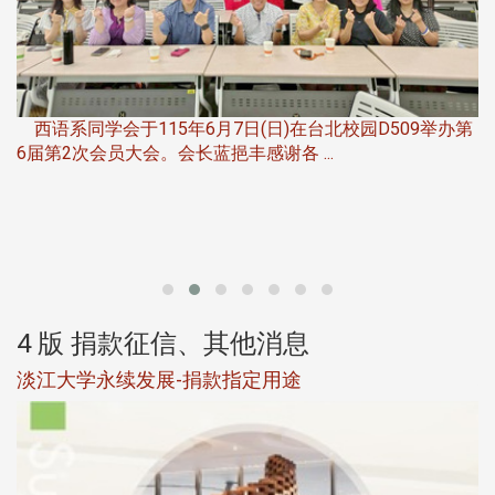
，
西语系同学会于115年6月7日(日)在台北校园D509举办第
6届第2次会员大会。会长蓝挹丰感谢各 ...
第
4 版 捐款征信、其他消息
淡江大学永续发展-捐款指定用途