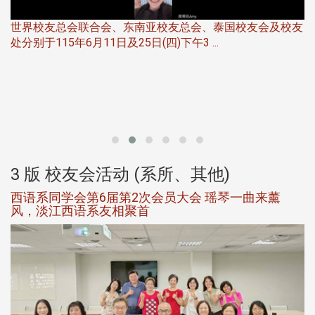
世界校友总会联合会、东南亚校友总会、泰国校友会及校友
服
处分别于115年6月11日及25日(四)下午3 ...
北
大
3 版 校友会活动 (系所、其他)
西语系同学会第6届第2次会员大会 瑶琴一曲来薰
风，淡江西语系友相聚首