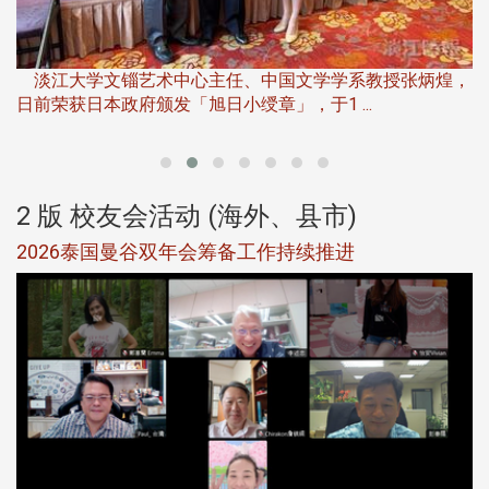
淡
下
淡江大学文锱艺术中心主任、中国文学学系教授张炳煌，
日前荣获日本政府颁发「旭日小绶章」，于1 ...
董
2 版 校友会活动 (海外、县市)
选
2026泰国曼谷双年会筹备工作持续推进
5