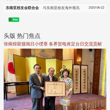
2020-06-22
东南亚校友会联合会
与东南亚校友海外视讯
Share
头版 热门焦点
新
张炳煌获颁旭日小绶章 各界贺电肯定台日交流贡献