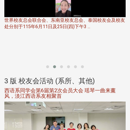
世界校友总会联合会、东南亚校友总会、泰国校友会及校友
服
处分别于115年6月11日及25日(四)下午3 ...
北
大
3 版 校友会活动 (系所、其他)
西语系同学会第6届第2次会员大会 瑶琴一曲来薰
风，淡江西语系友相聚首