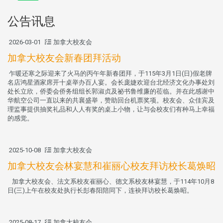
公告讯息
2026-03-01
加拿大校友会
加拿大校友会新春团拜活动
乍暖还寒之际迎来了火马的丙午年新春团拜，于115年3月1日(日)假老牌
名店鸿星酒家席开十桌举办百人宴。会长庞婕欢迎台北经济文化办事处刘
处长立欣，侨委会侨务组组长郭淑贞及祕书鲁维廉的莅临。并在此感谢中
华航空公司一直以来的共襄盛举，赞助回台机票奖项。校友会、众佳宾及
理监事提供抽奖礼品和人人有奖的桌上小物，让与会校友们有种马上幸福
的感觉。
2025-10-08
加拿大校友会
加拿大校友会林宴慧和崔丽心校友拜访校长葛焕昭
加拿大校友会、法文系校友崔丽心、德文系校友林宴慧，于114年10月8
日(三)上午在校友处执行长彭春阳陪同下，连袂拜访校长葛焕昭。
2025-08-17
加拿大校友会