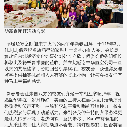
◎新春团拜活动合影
乍暖还寒之际迎来了火马的丙午年新春团拜，于115年3月
1日(日)假老牌名店鸿星酒家席开十桌举办百人宴。会长庞
婕欢迎台北经济文化办事处刘处长立欣，侨委会侨务组组长
郭淑贞及祕书鲁维廉的莅临。并在此感谢中华航空公司一直
以来的共襄盛举，赞助回台机票奖项。校友会、众佳宾及理
监事提供抽奖礼品和人人有奖的桌上小物，让与会校友们有
种马上幸福的感觉。
新春餐会让来自八方的校友们齐聚一堂相互寒暄拜年，祝
愿韶华常在，岁月静好。美丽的主持人崔丽心拉开活动序幕
整场活动笑声不坠，林琦和李恕平带动唱的歌唱接力，校友
们热烈参与展现了动感活力。来到张英仲主持的宾果游戏更
是让人欲罢不能，老少同欢，意犹未尽 。Ruru主持有趣的
九九乘法表，让大家动动脑不会老。猜灯谜游戏，国台英语