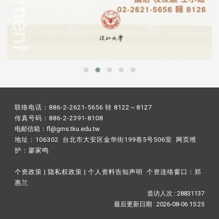
联络电话：886-2-2621-5656 转 8122～8127
传真号码：886-2-2391-8108
电邮信箱：fl@gms.tku.edu.tw
地址：106302 台北市大安区金华街199巷5号506室 网页维
护：
廖家鸣​
个资政策
|
隐私权政策
|
个人资料告知声明
个资连络窗口：
郑
惠兰
造访人次 : 28831137
最后更新日期 :
2026-08-06 15:25