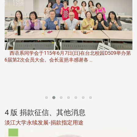
第
夜
由社团法人淡江大学系所友会联合总会主办的「淡江大学
第一届淡韵杯歌唱大赛」，于115年6月11 ...
4 版 捐款征信、其他消息
校友个人资料保护声明