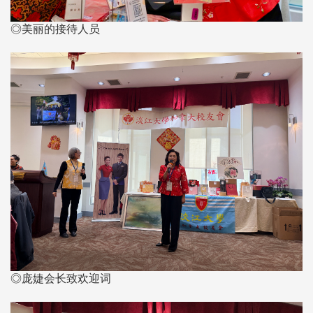
◎美丽的接待人员
◎庞婕会长致欢迎词