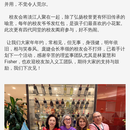
并用，不觉令人莞尔。
校友会将淡江人聚在一起，除了弘扬校誉更有怀旧传承的
喻意，每年的校友爷爷发红包，是孩子们最喜欢的小花絮。
此次更有四代同堂的校友阖府参与，好不热闹。
让我们大家年年约，常相见，但无事，身强健，明年依
旧，相与笑春风。庞婕会长率领的校友会不打烊，已着手计
划下一个活动，感谢辛苦的理监事团队尤其是林宴慧和
Fisher，也欢迎校友加入义工团队，期待大家的支持与鼓
励，我们下次见！