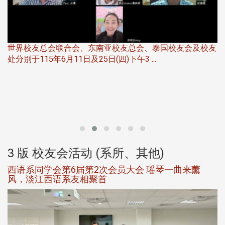
友
华
北加州校友会于115年6月21日(日)晚，参加由北加州中国
伴
大专校友会联合会在Foster Ci ...
3 版 校友会活动 (系所、其他)
第一届淡韵杯歌唱大赛完成初赛公开抽籤 落实公
平、公正、公开竞赛精神