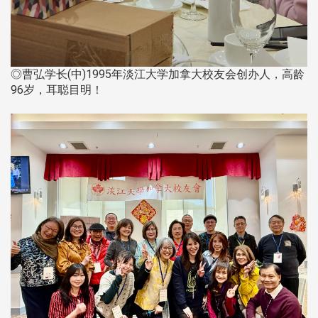
◎曹弘学长(中)1995年淡江大学加拿大校友会创办人，高龄
96岁，耳聪目明！