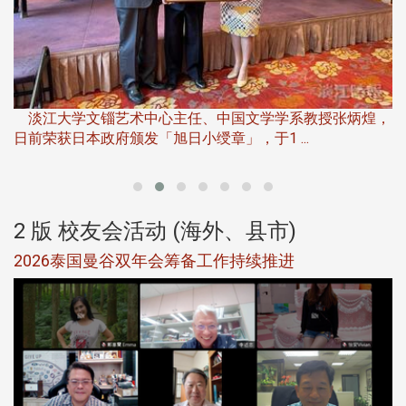
淡江大学推广教育处于115年6月13日(六)举办「观势汇天
下」第二届开学典礼暨共识营，汇聚产 ...
，
产
2 版 校友会活动 (海外、县市)
北加州校友会参加大专校联会仲夏舞会 牛仔之夜逾
500人同欢