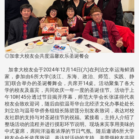
◎加拿大校友会共度温馨欢乐圣诞餐会
加拿大校友会于2024年12月14日(六)在列治文幸运海鲜酒
家，参加由6所大学(淡江、东海、政治、师范、实践、静
宜)联合举办的圣诞餐舞会，共席开14桌。活动聚集了各大
学的校友及嘉宾，共同欢庆一年一度的圣诞佳节。活动于上
午10时45分透过节目揭开序幕，师范大学会长张谋得代表
校友会致欢迎词，随后由驻温哥华台北经济文化办事处处长
刘立欣与温哥华侨务组组长陈碧莲分别发表致词，表达对校
友社群的支持与对圣诞佳节的祝福。紧接着，主持人介绍了
整场活动的流程并进行摸彩环节说明。现场来宾享用美味的
中式宴席，席间洋溢着浓厚的节日气氛。随后邀请6所大学
校友会会长依序致词，表达对活动的支持，并带领校友共同