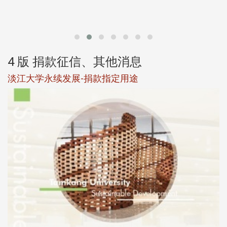
第
4 版 捐款征信、其他消息
淡江大学永续发展-捐款指定用途
于