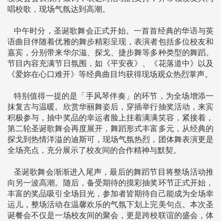
唱校歌，现场气氛达到高潮。
中午时分，圣诞歌舞会正式开始。一首首经典的华语与英
语曲目伴随着优雅的舞步精彩呈现，表演者包括多位校友和
嘉宾，分别带来华尔滋、探戈、捷步舞等多种类型的舞蹈。
节目内容充满节日氛围，如《平安夜》、《花落道中》以及
《爱妳在心口难开》等经典曲目均获得现场观众热烈掌声。
特别值得一提的是「手风琴伴奏」的环节，为全场增添一
抹复古与温暖。欣赏华丽舞姿后，穿插举行抽奖活动，来宾
积极参与，抽中奖品的幸运者脸上挂着满满笑容，紧接着，
第二轮圣诞歌舞会再度展开，舞蹈形式丰富多元，从经典的
探戈到热情洋溢的迪斯可，现场气氛热烈，团体舞表演更是
全场亮点，充分展示了校友间的合作精神与默契。
圣诞歌舞会渐渐进入尾声，最后的舞蹈节目将整场活动推
向另一波高潮。随后，备受期待的摸彩抽奖环节正式开始，
丰富的奖品吸引全场目光，参加者皆期待自己能成为全场幸
运儿，整场活动在温馨欢乐的气氛下划上完美句点。本次圣
诞餐会不仅是一场校友间的聚会，更是跨校联谊的盛会，体