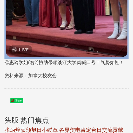
◎惠玲学姐(右2)协助带领淡江大学桌喊口号！气势如虹！
资料来源：加拿大校友会
Share
头版 热门焦点
新
张炳煌获颁旭日小绶章 各界贺电肯定台日交流贡献