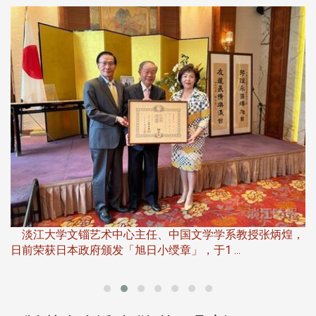
淡
下
淡江大学文锱艺术中心主任、中国文学学系教授张炳煌，
日前荣获日本政府颁发「旭日小绶章」，于1 ...
董