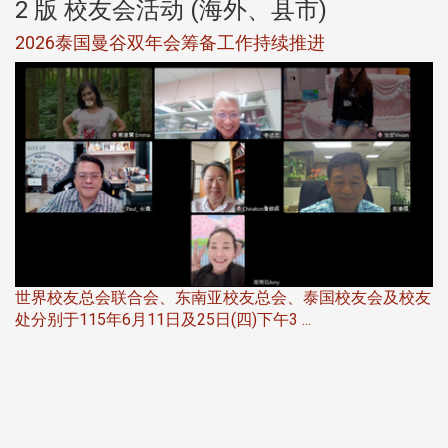
2 版 校友会活动 (海外、县市)
选
2026泰国曼谷双年会筹备工作持续推进
5
世界校友总会联合会、东南亚校友总会、泰国校友会及校友
服
处分别于115年6月11日及25日(四)下午3 ...
北
大