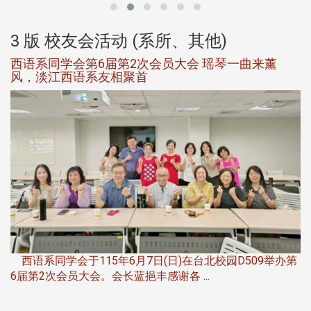
3 版 校友会活动 (系所、其他)
西语系同学会第6届第2次会员大会 瑶琴一曲来薰
风，淡江西语系友相聚首
，
西语系同学会于115年6月7日(日)在台北校园D509举办第
6届第2次会员大会。会长蓝挹丰感谢各 ...