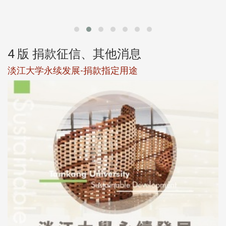
第
4 版 捐款征信、其他消息
淡江大学永续发展-捐款指定用途
于