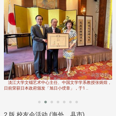
淡
下
淡江大学文锱艺术中心主任、中国文学学系教授张炳煌，
日前荣获日本政府颁发「旭日小绶章」，于1 ...
董
2 版 校友会活动 (海外、县市)