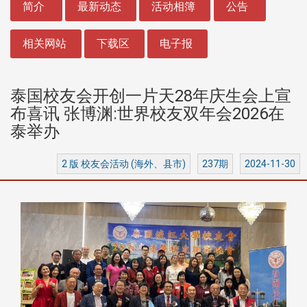
简介
最新动态
活动相簿
公告
相关网站
下载区
电子报
泰国校友会开创一片天28年庆生会上宣
布喜讯 张博渊:世界校友双年会2026在
泰举办
2 版 校友会活动 (海外、县市)
237期
2024-11-30