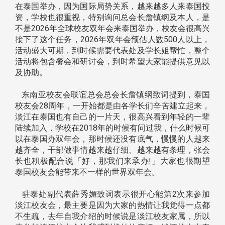
在泰国举办，因为国际局势关系，越来越多人来泰国投
资，学校也很重视，特别询问总会长詹镇纲及本人，是
不是2026年全球校友双年会来泰国举办，校友会很高兴
接下了这个任务，2026年双年会预估人数500人以上，
活动盛大可期，到时候需要代表处及学长姐帮忙，整个
活动将包含餐会和研讨会，到时希望大家能提供意见以
及协助。
东南亚校友会联谊总会总会长詹镇纲致词提到，泰国
校友会28周年，一开始都是由各学长们辛苦建立起来，
淡江在泰国也有自己的一片天，很高兴看到年轻的一辈
陆续加入，学校在2018年的时候有问过我，什么时候可
以在泰国办双年会，那时候还没有底气，慢慢的人越来
越齐全，干部做事情越来越仔细、越来越有条理，张会
长也积极配合说「好，那我们来承办!」大家也很期望
泰国校友会能带来不一样的世界双年会。
驻泰处副代表薛秀媚致词表示很开心能第2次来参加
淡江校友会，最主要是因为大家的热情让我觉得一点都
不生疏，去年自我介绍的时候说是淡江校友家属，所以