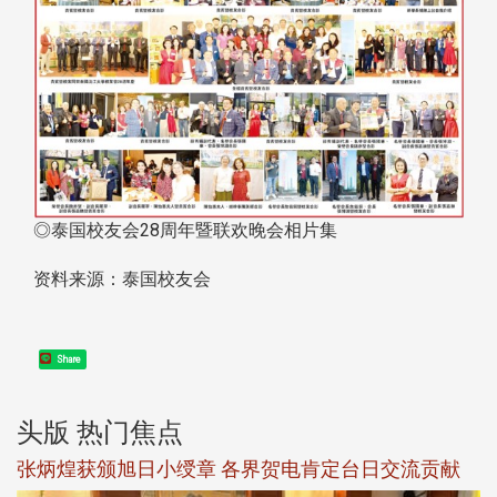
◎泰国校友会28周年暨联欢晚会相片集
资料来源：泰国校友会
Share
头版 热门焦点
新
张炳煌获颁旭日小绶章 各界贺电肯定台日交流贡献