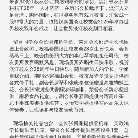
来参加淡江校友会让我感到格外的亲切。淡江校友在泰
耕耘了28年，人才济济，在历届会长栽培下，淡江人立
足台湾，胸怀国际，在世界各地有32万校友，汇聚成一
股非常大的力量，也预祝泰国淡江校友会2026年举办世
界校友双年会成功，让全世界淡江校友刮目相看。
留台同学会会长谢伟钧学长、荣誉会长邱烨学长也应
邀上台致词，祝福泰国淡江校友会28岁生日快乐、会务
蒸蒸日上。晚会由美丽大方的李仙琴学姐担任司仪、校
友贵宾发言幽默风趣。现场贵宾齐唱生日快乐歌，祝贺
淡江校友会28周年生日快乐，随后新加入的学长、学姐
自我介绍。期间还穿插由会长、校友及诸多贵宾提供的
各式伴手礼，副会长罗翠和张晓亭伉俪赠送高雅蝴蝶兰
花、会长张博渊提供香醇浓郁咖啡、荣誉会长魏亦坚提
供「南桥食品礼盒」，副会长张嘉麟提供台湾高山茶、
总干事陈美娜提供海苔，罗怡安学姐提供室内高尔夫球
体验券，让现场参与校友满载而归。
现场抽奖礼品包含：会长张博渊提供登机箱、吴政鸿
学长提供登机箱、荣誉会长邱烨提供泡茶设备1套、总
会长詹镇纲提供现金1万泰铢、方展勇学长提供现金4千