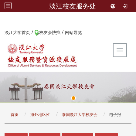
淡江校友服务处
/
/
:::
淡江大学首页
校友会快找
网站导览
Toggle 
:::
首页
海外地区性
泰国淡江大学校友会
电子报
:::