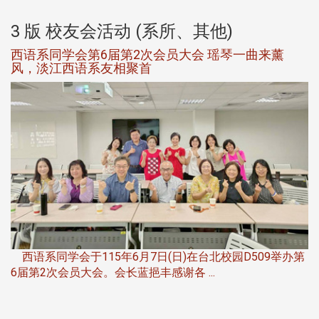
3 版 校友会活动 (系所、其他)
西语系同学会第6届第2次会员大会 瑶琴一曲来薰
风，淡江西语系友相聚首
，
西语系同学会于115年6月7日(日)在台北校园D509举办第
6届第2次会员大会。会长蓝挹丰感谢各 ...