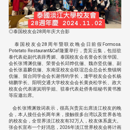
◎泰国校友会28周年庆大合影
泰国校友会28周年暨联欢晚会日前假Formosa.
Potetato Restaurant&Caf隆重举行，贵宾云集，包括驻
泰代表处副代表薛秀媚、泰国校友会名誉会长张华国、
会长张博渊伉俪、荣誉会长邱烨伉俪、魏亦坚伉俪、副
会长张嘉麟伉俪、东南亚校友会联谊总会总会长詹镇纲
伉俪、留台同学会会长谢伟钧学长，逢甲校友会会长杨
锦鹏学长、阳明交通大学校友会会长黄炎松学长、政大
校友会代表谢岚明学姐、驻泰代表处侨务组秘书黄书雅
等应邀出席。
会长张博渊致词表示，很高兴贵宾出席淡江校友的晚
会，本人接任会长两年来，接触很多台湾以及世界各地
的校友会，全世界淡江校友有32万人，校友体系庞大。
张会长宣布一个好消息，2026年淡江世界校友会将计画