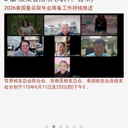
选
2026泰国曼谷双年会筹备工作持续推进
5
世界校友总会联合会、东南亚校友总会、泰国校友会及校友
服
处分别于115年6月11日及25日(四)下午3 ...
北
大