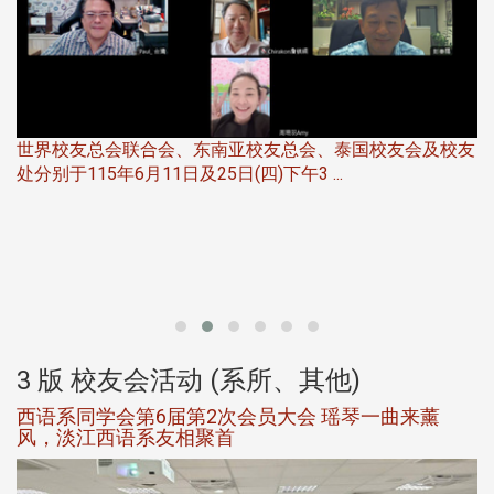
世界校友总会联合会、东南亚校友总会、泰国校友会及校友
服
处分别于115年6月11日及25日(四)下午3 ...
北
大
3 版 校友会活动 (系所、其他)
西语系同学会第6届第2次会员大会 瑶琴一曲来薰
风，淡江西语系友相聚首