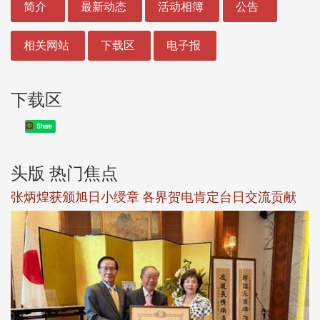
简介
最新动态
活动相簿
公告
相关网站
下载区
电子报
下载区
Share
头版 热门焦点
新
张炳煌获颁旭日小绶章 各界贺电肯定台日交流贡献