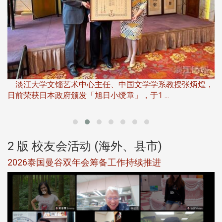
淡
下
淡江大学文锱艺术中心主任、中国文学学系教授张炳煌，
日前荣获日本政府颁发「旭日小绶章」，于1 ...
董
2 版 校友会活动 (海外、县市)
选
2026泰国曼谷双年会筹备工作持续推进
5