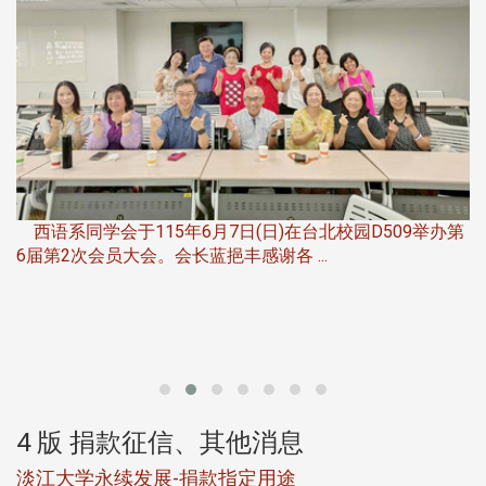
，
西语系同学会于115年6月7日(日)在台北校园D509举办第
6届第2次会员大会。会长蓝挹丰感谢各 ...
第
4 版 捐款征信、其他消息
淡江大学永续发展-捐款指定用途