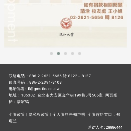
联络电话：886-2-2621-5656 转 8122～8127
传真号码：886-2-2391-8108
电邮信箱：fl@gms.tku.edu.tw
地址：106302 台北市大安区金华街199巷5号506室 网页维
护：
廖家鸣​
个资政策
|
隐私权政策
|
个人资料告知声明
个资连络窗口：
郑
惠兰
造访人次 : 28886444