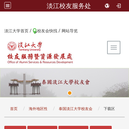
淡江校友服务处
/
/
:::
淡江大学首页
校友会快找
网站导览
Toggle 
:::
首页
海外地区性
泰国淡江大学校友会
下载区
:::