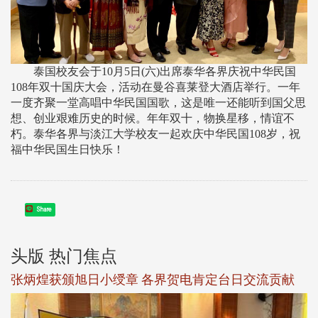
泰国校友会于10月5日(六)出席泰华各界庆祝中华民国
108年双十国庆大会，活动在曼谷喜莱登大酒店举行。一年
一度齐聚一堂高唱中华民国国歌，这是唯一还能听到国父思
想、创业艰难历史的时候。年年双十，物换星移，情谊不
朽。泰华各界与淡江大学校友一起欢庆中华民国108岁，祝
福中华民国生日快乐！
Share
头版 热门焦点
新
张炳煌获颁旭日小绶章 各界贺电肯定台日交流贡献