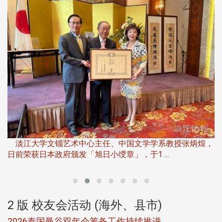
淡
下
淡江大学文锱艺术中心主任、中国文学学系教授张炳煌，
日前荣获日本政府颁发「旭日小绶章」，于1 ...
董
2 版 校友会活动 (海外、县市)
选
2026泰国曼谷双年会筹备工作持续推进