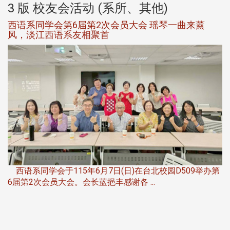
3 版 校友会活动 (系所、其他)
西语系同学会第6届第2次会员大会 瑶琴一曲来薰
风，淡江西语系友相聚首
，
西语系同学会于115年6月7日(日)在台北校园D509举办第
6届第2次会员大会。会长蓝挹丰感谢各 ...
第