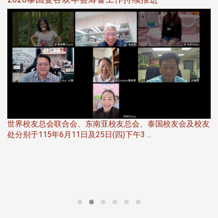
5
世界校友总会联合会、东南亚校友总会、泰国校友会及校友
服
处分别于115年6月11日及25日(四)下午3 ...
北
大