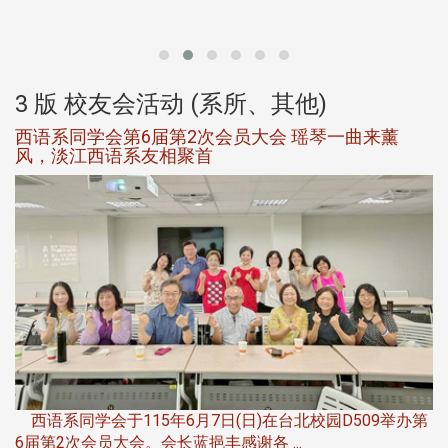
北
大
3 版 校友会活动 (系所、其他)
西语系同学会第6届第2次会员大会 瑶琴一曲来薰
风，淡江西语系友相聚首
，
西语系同学会于115年6月7日(日)在台北校园D509举办第
6届第2次会员大会。会长蓝挹丰感谢各 ...