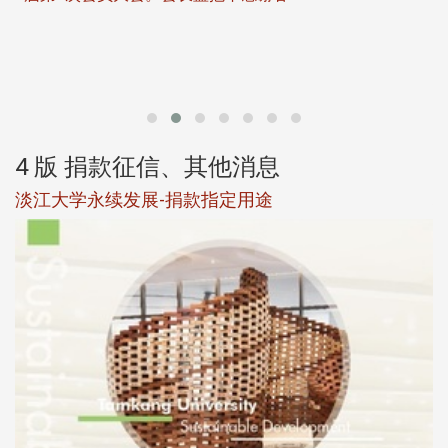
第
4 版 捐款征信、其他消息
淡江大学永续发展-捐款指定用途
于