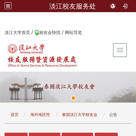
淡江校友服务处
/
/
:::
淡江大学首页
校友会快找
网站导览
Toggle 
:::
首页
海外地区性
泰国淡江大学校友会
公告
:::