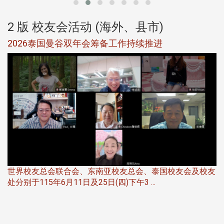
2 版 校友会活动 (海外、县市)
选
2026泰国曼谷双年会筹备工作持续推进
5
世界校友总会联合会、东南亚校友总会、泰国校友会及校友
服
处分别于115年6月11日及25日(四)下午3 ...