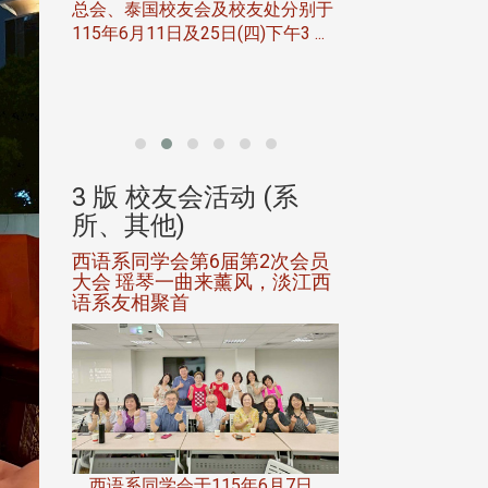
总会、泰国校友会及校友处分别于
7日(日)
115年6月11日及25日(四)下午3 ...
务中心
北加州校友会于115
开115
晚，参加由北加州
联合会在Foster Ci ..
(系
3 版 校友会活动 (系
3 版 校友会
所、其他)
所、其他)
进会第2
西语系同学会第6届第2次会员
第一届淡韵杯歌
大会 瑶琴一曲来薰风，淡江西
赛公开抽籤 落
语系友相聚首
正、公开竞赛精
一次会员
在台北校
西语系同学会于115年6月7日