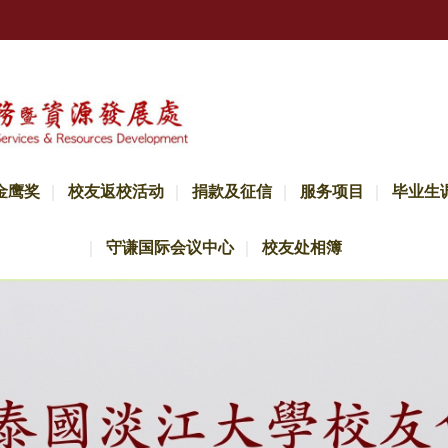
金鹰奖
校友返校活动
捐款及征信
服务项目
毕业生
守谦国际会议中心
校友处相簿