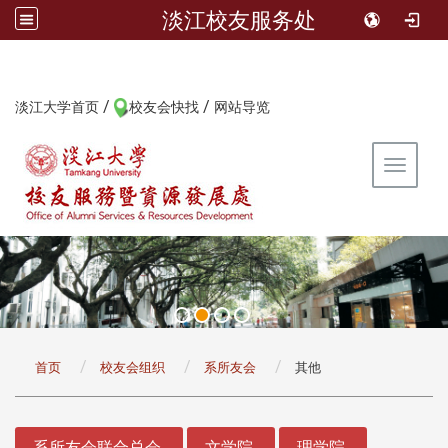
淡江校友服务处
/
/
:::
淡江大学首页
校友会快找
网站导览
Toggle 
:::
首页
校友会组织
系所友会
其他
:::
系所友会联合总会
文学院
理学院