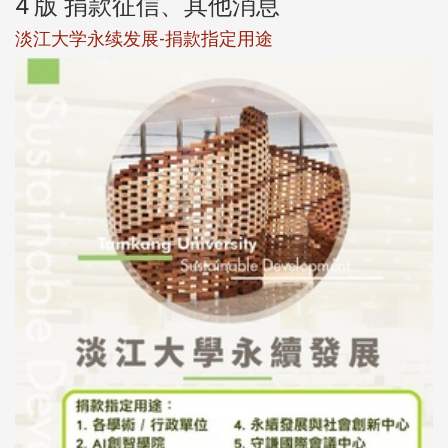
4 版 捐款征信、其他消息
淡江大学永续发展-捐款指定用途
于