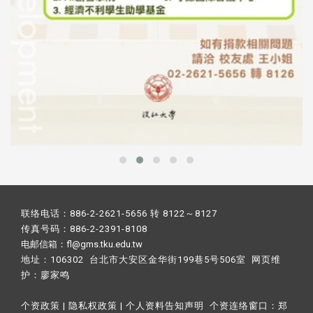
联络电话：886-2-2621-5656 转 8122～8127
传真号码：886-2-2391-8108
电邮信箱：fl@gms.tku.edu.tw
地址：106302 台北市大安区金华街199巷5号506室 网页维
护：
廖家鸣​
个资政策
|
隐私权政策
|
个人资料告知声明
个资连络窗口：
郑