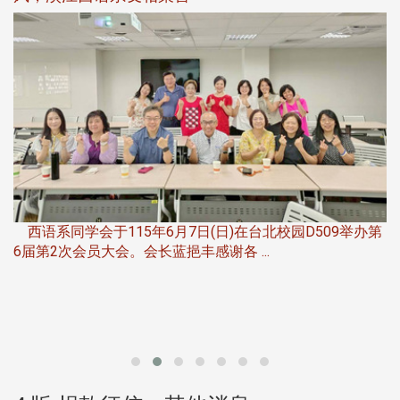
，
西语系同学会于115年6月7日(日)在台北校园D509举办第
6届第2次会员大会。会长蓝挹丰感谢各 ...
第