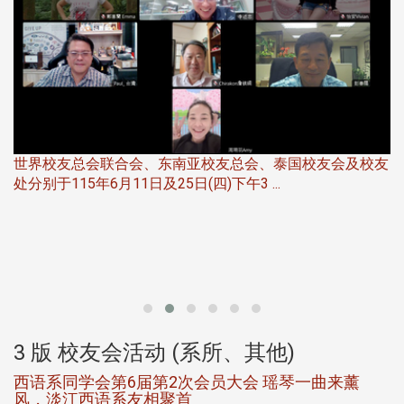
世界校友总会联合会、东南亚校友总会、泰国校友会及校友
服
处分别于115年6月11日及25日(四)下午3 ...
北
大
3 版 校友会活动 (系所、其他)
西语系同学会第6届第2次会员大会 瑶琴一曲来薰
风，淡江西语系友相聚首