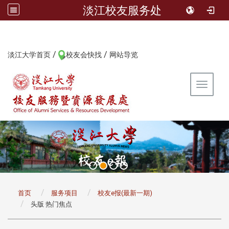
淡江校友服务处
/
/
:::
淡江大学首页
校友会快找
网站导览
Toggle 
:::
首页
服务项目
校友e报(最新一期)
头版 热门焦点