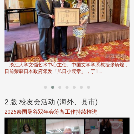
淡
下
淡江大学文锱艺术中心主任、中国文学学系教授张炳煌，
日前荣获日本政府颁发「旭日小绶章」，于1 ...
董
2 版 校友会活动 (海外、县市)
选
2026泰国曼谷双年会筹备工作持续推进
5