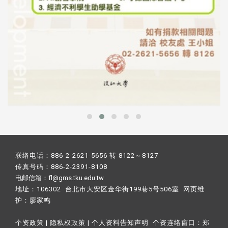
联络电话：886-2-2621-5656 转 8122～8127
传真号码：886-2-2391-8108
电邮信箱：fl@gms.tku.edu.tw
地址：106302 台北市大安区金华街199巷5号506室 网页维
护：
廖家鸣​
个资政策
|
隐私权政策
|
个人资料告知声明
个资连络窗口：
郑