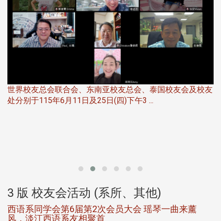
世界校友总会联合会、东南亚校友总会、泰国校友会及校友
服
处分别于115年6月11日及25日(四)下午3 ...
北
大
3 版 校友会活动 (系所、其他)
西语系同学会第6届第2次会员大会 瑶琴一曲来薰
风，淡江西语系友相聚首