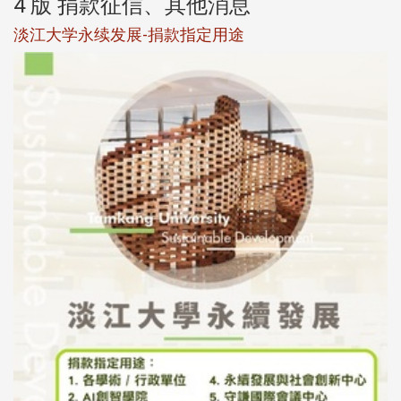
4 版 捐款征信、其他消息
淡江大学永续发展-捐款指定用途
于