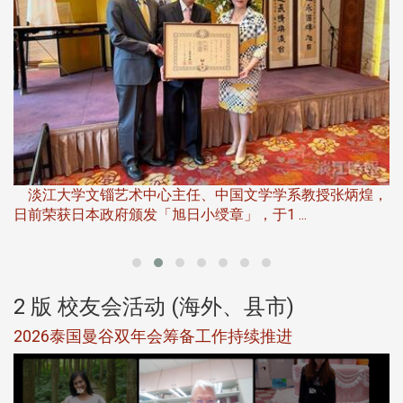
淡
下
淡江大学文锱艺术中心主任、中国文学学系教授张炳煌，
日前荣获日本政府颁发「旭日小绶章」，于1 ...
董
2 版 校友会活动 (海外、县市)
选
2026泰国曼谷双年会筹备工作持续推进
5