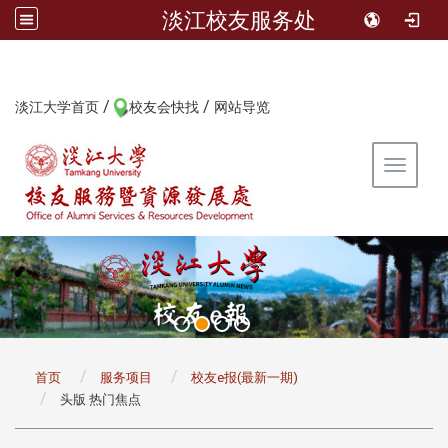
淡江校友服务处
/
/
:::
淡江大学首页
校友会快找
网站导览
Toggle 
:::
首页
服务项目
校友e报(最新一期)
头版 热门焦点