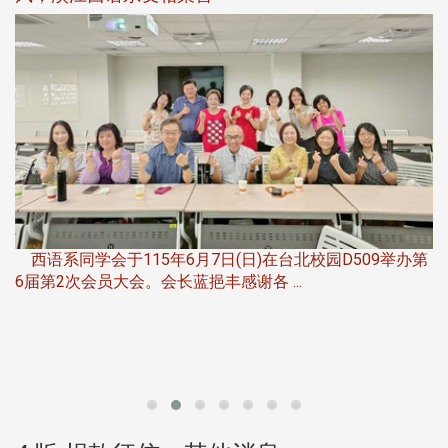
，
西语系同学会于115年6月7日(日)在台北校园D509举办第
6届第2次会员大会。会长蓝挹丰感谢各 ...
第