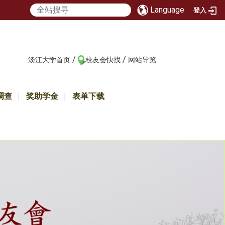
Language
登入
/
/
:::
淡江大学首页
校友会快找
网站导览
调查
奖助学金
表单下载