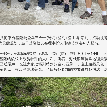
影
，共同举办基隆屿登岛三合一(绕岛+登岛+登山塔)活动，活动统
黄俊儒规划，当日基隆校友会理事长沈伟德带领逾40人登岛。
始，至基隆屿登岛→绕岛→登山(塔)，来回约3.5至4小时，
基隆屿稜线上欣赏特殊的火山岩、礁石、海蚀洞等特殊地理景
季已近尾声，也让大家欣赏到特别的金花石蒜，步道上稜线景色
光景点，有台湾龙珠美名。当日每位参加的校友都酣畅淋漓，