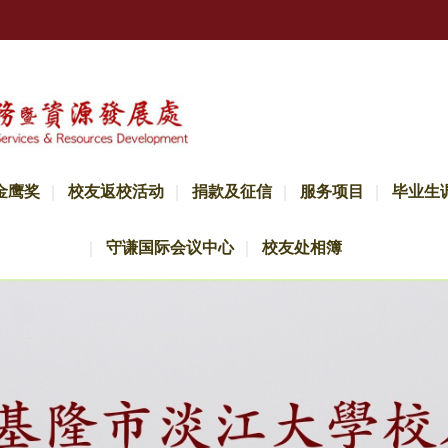
金鹰奖
校友返校活动
捐款及征信
服务项目
毕业生
守谦国际会议中心
校友处相簿