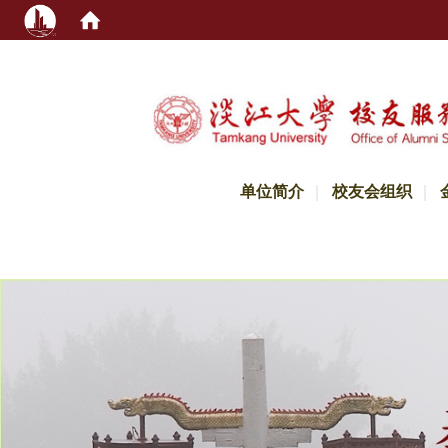
:::
单位简介
校友会组织