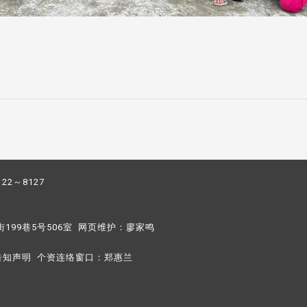
影
122～8127
街199巷5号506室 网页维护：
廖家鸣​
告知声明
个资连络窗口：
郑惠兰