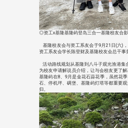
◎资工x基隆基隆屿登岛三合一基隆校友合
基隆校友会与资工系友会于9月21日(六)
资工系友会学长陈登财及基隆校友会总干事
活动路线规划从基隆到八斗子观光渔港集合开
为校友申请解说员介绍，让与会校友更了解
基隆屿在8、9月是金花石蒜花季，虽然花
石、停机坪、碉堡、基隆屿灯塔等都重要观
归。