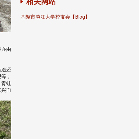
相关网站
基隆市淡江大学校友会【Blog】
筹亦由
沿途还
观等；
、青蛙
尽兴而