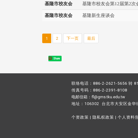
基隆市校友会
基隆市校友会第12届第2次
基隆市校友会
基隆新生座谈会
1
2
下一页
最后
Share
联络电话：886-2-2621-5656 转 8
传真号码：886-2-2391-8108
电邮信箱：fl@gms.tku.edu.tw
地址：106302 台北市大安区金华
个资政策
|
隐私权政策
|
个人资料