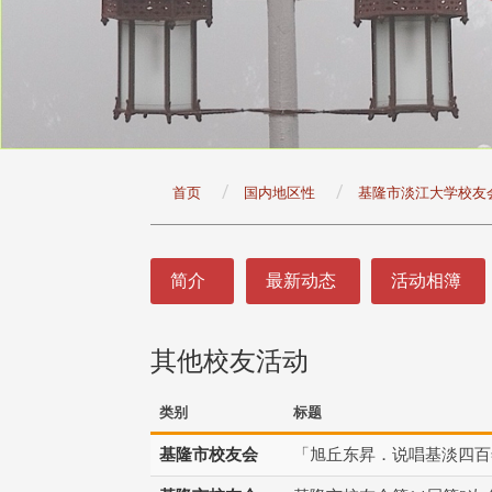
:::
首页
国内地区性
基隆市淡江大学校友
:::
简介
最新动态
活动相簿
其他校友活动
类别
标题
基隆市校友会
「旭丘东昇．说唱基淡四百