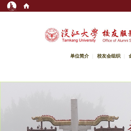
:::
单位简介
校友会组织