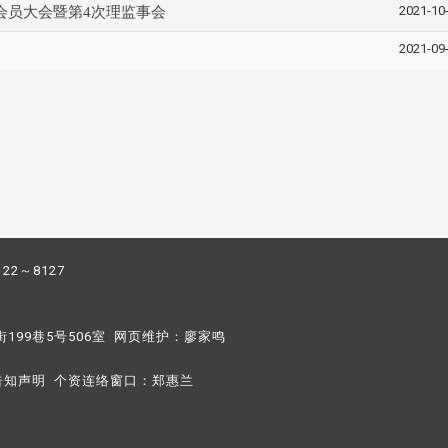
2021-10
会员大会暨第4次理监事会
2021-09
122～8127
街199巷5号506室 网页维护：
廖家鸣​
告知声明
个资连络窗口：
郑惠兰