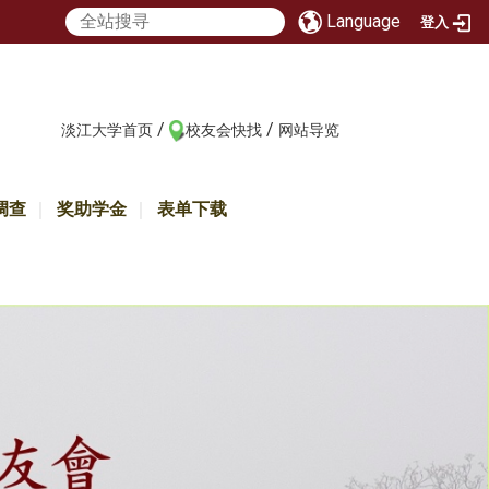
Language
登入
/
/
:::
淡江大学首页
校友会快找
网站导览
调查
奖助学金
表单下载