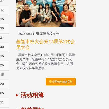
-31
-12
-16
-30
2025-08-31
基隆市校友会
-21
基隆市校友会第14届第2次会
员大会
-30
基隆市校友会于114年8月31日(日)假基隆
-16
港海产楼，隆重举行第14届第2次会员大
会，吸引来自各界的校友热情参与，共同
-26
见证校友会年度盛事。
-15
更多Keelung City
-20
-05
活动相簿
-12