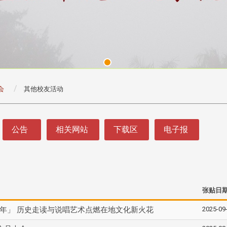
会
其他校友活动
公告
相关网站
下载区
电子报
张贴日
2025-09
年」 历史走读与说唱艺术点燃在地文化新火花