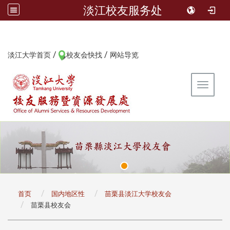
淡江校友服务处
/
/
:::
淡江大学首页
校友会快找
网站导览
Toggle 
:::
首页
国内地区性
苗栗县淡江大学校友会
苗栗县校友会