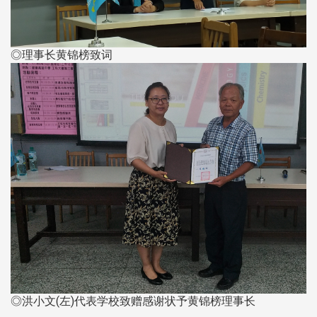
◎理事长黄锦榜致词
◎洪小文(左)代表学校致赠感谢状予黄锦榜理事长