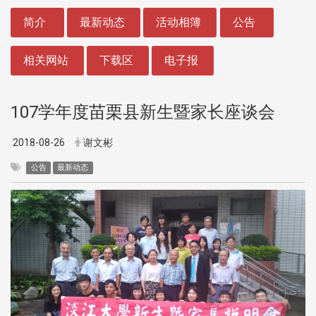
:::
简介
最新动态
活动相簿
公告
相关网站
下载区
电子报
107学年度苗栗县新生暨家长座谈会
2018-08-26
谢文彬
公告
最新动态