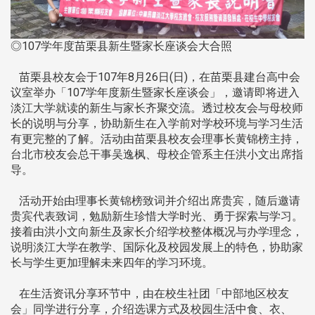
◎107学年度苗栗县新生暨家长座谈会大合照
苗栗县校友会于107年8月26日(日)，在苗栗县建台高中会
议室举办「107学年度新生暨家长座谈会」，邀请即将进入
淡江大学就读的新生与家长齐聚交流。透过校友会与母校师
长的说明与分享，协助新生在入学前对学校环境与学习生活
有更完整的了解。活动由苗栗县校友会理事长黄锦榜主持，
台北市校友会总干事吴逸枫、母校企管系主任洪小文出席指
导。
活动开始由理事长黄锦榜致词并介绍出席贵宾，随后邀请
贵宾代表致词，勉励新生珍惜大学时光、勇于探索与学习。
接着由洪小文向新生及家长介绍学校整体概况与办学理念，
说明淡江大学在教学、国际化及校园发展上的特色，协助家
长与学生更加理解未来四年的学习环境。
在生活资讯分享环节中，由在校生社团「中部地区校友
会」同学进行分享，介绍选课方式及校园生活中食、衣、