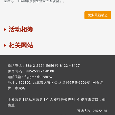
室举办「114学年度新生暨家长座谈会」。
更多最新动态
活动相簿
相关网站
联络电话：886-2-2621-5656 转 8122～8127
传真号码：886-2-2391-8108
电邮信箱：fl@gms.tku.edu.tw
地址：106302 台北市大安区金华街199巷5号506室 网页维
护：
廖家鸣​
个资政策
|
隐私权政策
|
个人资料告知声明
个资连络窗口：
郑
惠兰
造访人次 : 28752181