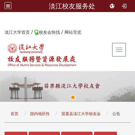
淡江校友服务处
/
/
:::
淡江大学首页
校友会快找
网站导览
Toggle 
:::
首页
国内地区性
苗栗县淡江大学校友会
公告
:::