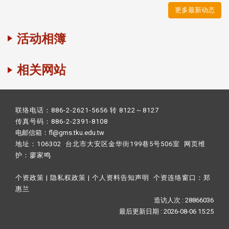
更多最新动态
活动相簿
相关网站
联络电话：886-2-2621-5656 转 8122～8127
传真号码：886-2-2391-8108
电邮信箱：fl@gms.tku.edu.tw
地址：106302 台北市大安区金华街199巷5号506室 网页维
护：
廖家鸣​
个资政策
|
隐私权政策
|
个人资料告知声明
个资连络窗口：
郑
惠兰
造访人次 : 28866036
最后更新日期 :
2026-08-06 15:25