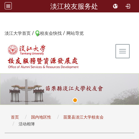
淡江校友服务处
/
/
:::
淡江大学首页
校友会快找
网站导览
Toggle 
:::
首页
国内地区性
苗栗县淡江大学校友会
活动相簿