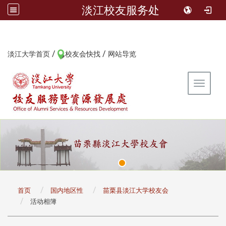
淡江校友服务处
/
/
:::
淡江大学首页
校友会快找
网站导览
Toggle 
:::
首页
国内地区性
苗栗县淡江大学校友会
活动相簿