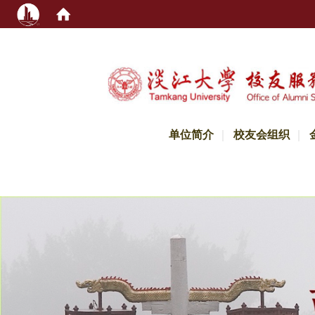
:::
单位简介
校友会组织