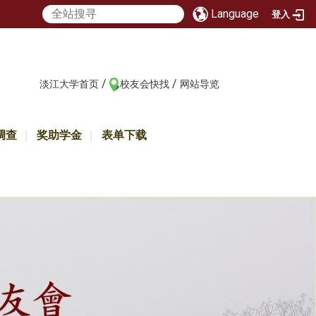
Language
登入
/
/
:::
淡江大学首页
校友会快找
网站导览
调查
奖助学金
表单下载