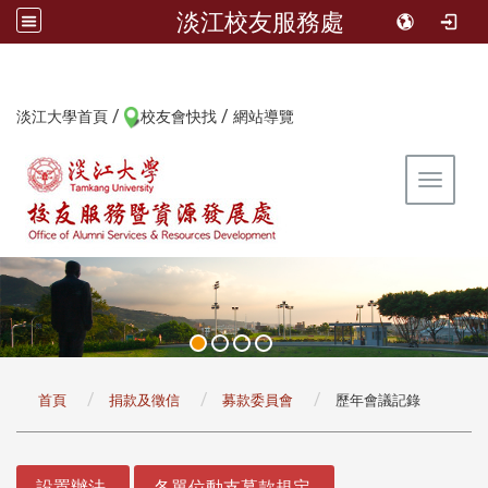
淡江校友服務處
/
/
:::
淡江大學首頁
校友會快找
網站導覽
Toggle 
:::
首頁
捐款及徵信
募款委員會
歷年會議記錄
:::
設置辦法
各單位動支募款規定