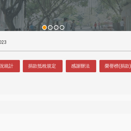
023
況統計
捐款抵稅規定
感謝辦法
榮譽榜(捐款)