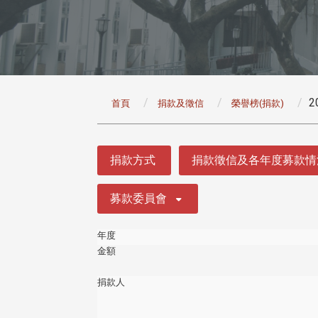
:::
2
首頁
捐款及徵信
榮譽榜(捐款)
:::
捐款方式
捐款徵信及各年度募款情
募款委員會
年度
金額
捐款人