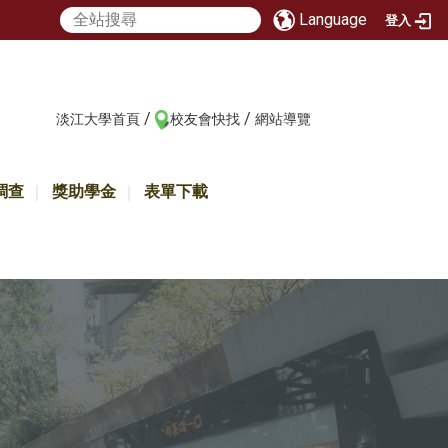
Language
登入
/
/
:::
淡江大學首頁
校友會快找
網站導覽
調查
獎助學金
表單下載