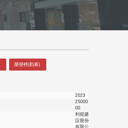
榮譽榜(勸募)
2023
25000
00
利挺建
設股份
有限公