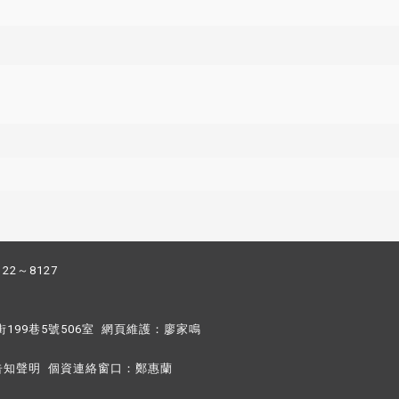
122～8127
街199巷5號506室 網頁維護：
廖家鳴​
告知聲明
個資連絡窗口：
鄭惠蘭