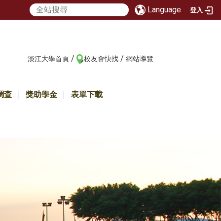
Language
登入
/
/
:::
淡江大學首頁
校友會快找
網站導覽
調查
獎助學金
表單下載