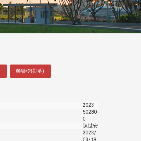
榮譽榜(勸募)
2023
50280
0
陳世安
2023/
03/18