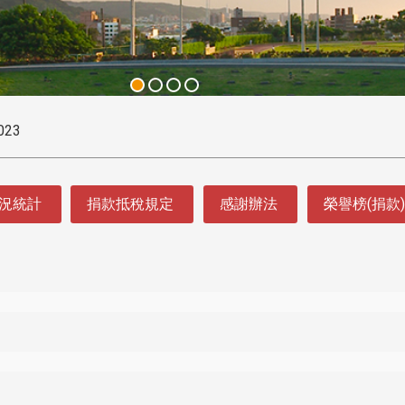
023
況統計
捐款抵稅規定
感謝辦法
榮譽榜(捐款)