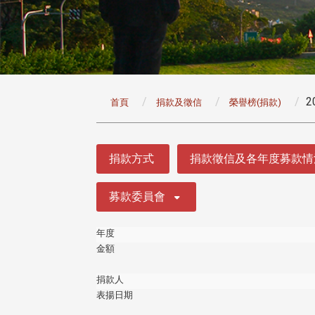
:::
2
首頁
捐款及徵信
榮譽榜(捐款)
:::
捐款方式
捐款徵信及各年度募款情
募款委員會
年度
金額
捐款人
表揚日期