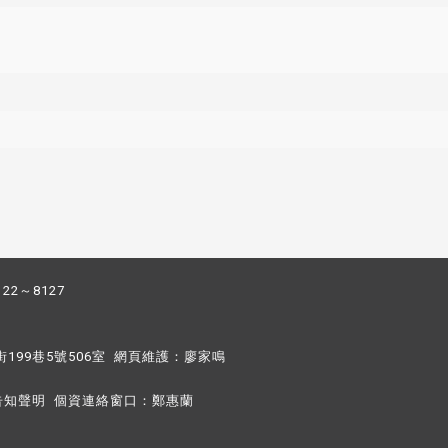
122～8127
街199巷5號506室 網頁維護：
廖家鳴​
告知聲明
個資連絡窗口：
鄭惠蘭