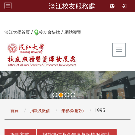
淡江校友服務處
/
/
:::
淡江大學首頁
校友會快找
網站導覽
Toggle 
:::
1995
首頁
捐款及徵信
榮譽榜(捐款)
:::
捐款方式
捐款徵信及各年度募款情況統計