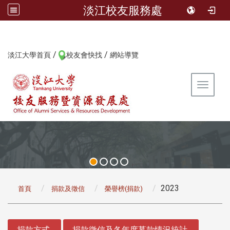
淡江校友服務處
/
/
:::
淡江大學首頁
校友會快找
網站導覽
Toggle 
:::
2023
首頁
捐款及徵信
榮譽榜(捐款)
:::
捐款方式
捐款徵信及各年度募款情況統計