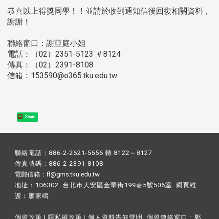
恭喜以上得獎同學！！並請於收到通知信後回復相關資料，
謝謝！
聯絡窗口：謝亞庭小姐
電話：（02）2351-5123 ＃8124
傳真：（02）2391-8108
信箱：153590@o365.tku.edu.tw
Share
聯絡電話：886-2-2621-5656 轉 8122～8127
傳真號碼：886-2-2391-8108
電郵信箱：fl@gms.tku.edu.tw
地址：106302 台北市大安區金華街199巷5號506室 網頁維
護：
廖家鳴​
個資政策
|
隱私權政策
|
個人資料告知聲明
個資連絡窗口：
鄭