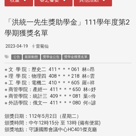
「洪統一先生獎助學金」111學年度第2
學期獲獎名單
2023-04-19
雷菊仙
公告
最新動態
獎學金公告
獎學金獲獎名單
※ 文 學 院：歷史二 411＊＊＊061 林○昂
※ 理 學 院：物理四 408＊＊＊218 林○雲
※ 工 學 院：電機二 410＊＊＊605 羅○祥
※ 商管學院：產經一 411＊＊＊650 林○妤
※ 商管學院：統計三 409＊＊＊081 葉○伶
※ 外語學院：俄文一 411＊＊＊080 何○諺
頒獎日期：112年5月2日（星期二）
頒獎時間：中午12時15分 至 13時 (備有便當)
頒獎地點：守謙國際會議中心HC401傑克廳