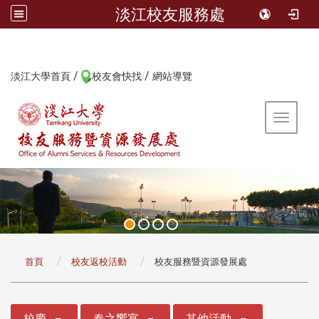
淡江校友服務處
/
/
:::
淡江大學首頁
校友會快找
網站導覽
Toggle 
:::
首頁
校友返校活動
校友服務暨資源發展處
:::
校慶
春之饗宴
其他活動