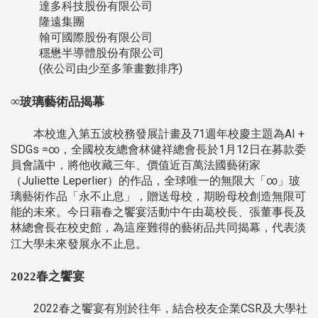
達多科技股份有限公司
隆遠集團
翰可國際股份有限公司
穩懋半導體股份有限公司
(依公司由少至多筆畫數排序)
∞
玻璃藝術品揭幕
本校進入第五波校務發展計畫及71週年校慶主題為AI +
SDGs =∞，全國校友總會林健祥總會長於1月12日在募款委
員會議中，將他收藏三年、價值近百萬法國藝術家
（Juliette Leperlier）的作品，全球唯一的無限大「∞」玻
璃藝術作品「永不止息」，贈送母校，期盼母校創造無限可
能的未來。今日藉春之饗宴活動中午由葛校長、張董事長及
林總會長在校史館，為這座難得的藝術品共同揭幕，代表淡
江大學未來發展永不止息。
2022春之饗宴
2022春之饗宴有別於往年，結合校友企業CSR及大學社