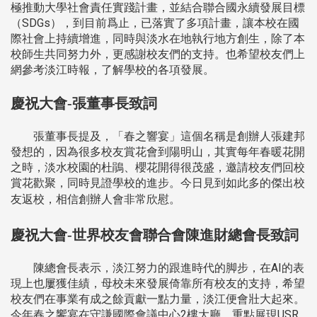
極推動大學社會責任實踐計畫，並結合聯合國永續發展目標
（SDGs），到目前爲止，已落實了多項計畫，讓本校在國
際社會上持續增進，同時與淡水在地執行地方創生，除了本
校師生共同努力外，更感謝校友們的支持。也希望校友們上
網參考淡江時報，了解學校的各項發展。
慶祝大會-張董事長致詞
張董事長提及，「春之響宴」這個名稱是創辦人張建邦
發想的，因為很多校友賞花會到陽明山，其實每年春暖花開
之時，淡水校園的杜鵑、櫻花開得很茂盛，邀請校友們回校
賞花歡聚，同時見證學校的進步。今日見到如此多的傑出校
友返校，相信創辦人會非常欣慰。
慶祝大會-世界校友會聯合會陳進財總會長致詞
陳總會長表示，淡江努力的跟進時代的脚步，在AI的表
現上也屢獲佳績，母校未來發展倚靠所有校友的支持，希望
校友們在事業有成之餘貢獻一點力量，淡江便會壯大起來。
今年春之饗宴在守謙國際會議中心2樓大廳，重點展現USR