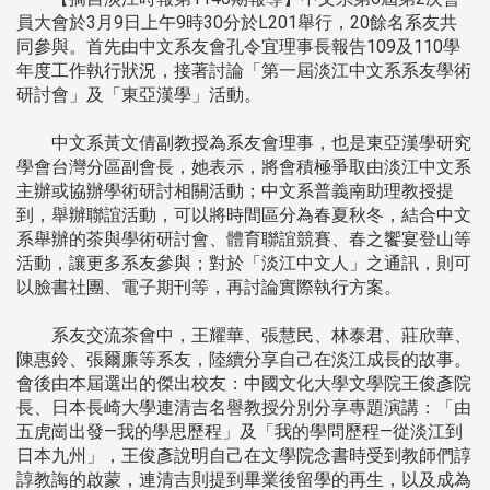
員大會於3月9日上午9時30分於L201舉行，20餘名系友共
同參與。首先由中文系友會孔令宜理事長報告109及110學
年度工作執行狀況，接著討論「第一屆淡江中文系系友學術
研討會」及「東亞漢學」活動。
中文系黃文倩副教授為系友會理事，也是東亞漢學研究
學會台灣分區副會長，她表示，將會積極爭取由淡江中文系
主辦或協辦學術研討相關活動；中文系普義南助理教授提
到，舉辦聯誼活動，可以將時間區分為春夏秋冬，結合中文
系舉辦的茶與學術研討會、體育聯誼競賽、春之饗宴登山等
活動，讓更多系友參與；對於「淡江中文人」之通訊，則可
以臉書社團、電子期刊等，再討論實際執行方案。
系友交流茶會中，王耀華、張慧民、林泰君、莊欣華、
陳惠鈴、張爾廉等系友，陸續分享自己在淡江成長的故事。
會後由本屆選出的傑出校友：中國文化大學文學院王俊彥院
長、日本長崎大學連清吉名譽教授分別分享專題演講：「由
五虎崗出發—我的學思歷程」及「我的學問歷程—從淡江到
日本九州」，王俊彥說明自己在文學院念書時受到教師們諄
諄教誨的啟蒙，連清吉則提到畢業後留學的再生，以及成為