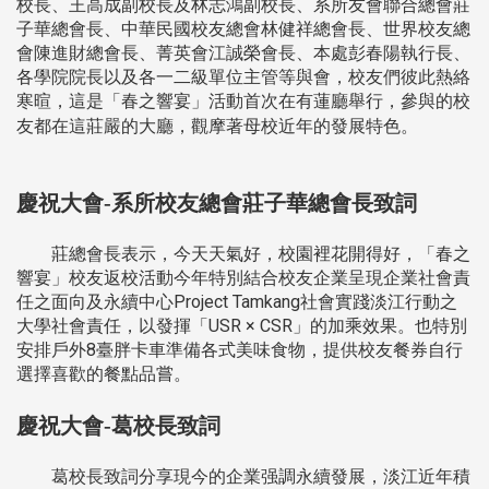
校長、王高成副校長及林志鴻副校長、系所友會聯合總會莊
子華總會長、中華民國校友總會林健祥總會長、世界校友總
會陳進財總會長、菁英會江誠榮會長、本處彭春陽執行長、
各學院院長以及各一二級單位主管等與會，校友們彼此熱絡
寒暄，這是「春之響宴」活動首次在有蓮廳舉行，參與的校
友都在這莊嚴的大廳，觀摩著母校近年的發展特色。
慶祝大會-系所校友總會莊子華總會長致詞
莊總會長表示，今天天氣好，校園裡花開得好，「春之
響宴」校友返校活動今年特別結合校友企業呈現企業社會責
任之面向及永續中心Project Tamkang社會實踐淡江行動之
大學社會責任，以發揮「USR × CSR」的加乘效果。也特別
安排戶外8臺胖卡車準備各式美味食物，提供校友餐券自行
選擇喜歡的餐點品嘗。
慶祝大會-葛校長致詞
葛校長致詞分享現今的企業强調永續發展，淡江近年積