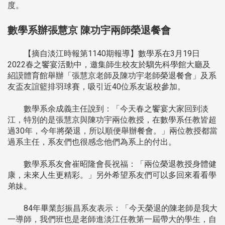
度。
數學系辦張慧京 陳功宇兩師榮退餐會
【摘自淡江時報第1140期報導】數學系在3月19日
2022春之饗宴活動中，邀集師生校友於騮先科學館大廳及
紹謨體育館舉辦「張慧京老師及陳功宇老師榮退餐會」及系
友盃友誼籃排羽球賽，吸引近40位系友返校參加。
數學系余成義主任說到：「今天春之饗宴大家回到淡
江，特別的是張慧京與陳功宇兩位教授，在數學系任教皆超
過30年，今年將榮退，所以順便舉辦餐會。」兩位教授都當
過系主任，系友們也很感念他們為系上的付出。
數學系系友會崔昭隆會長祝福：「兩位榮退教授身體健
康，未來人生更精彩。」另外希望系友們可以多回來看看學
弟妹。
84年畢業彭振昌系友表示：「今天榮退的陳老師是我大
一導師，我們班也是老師進淡江任教第一屆帶大的學生，自