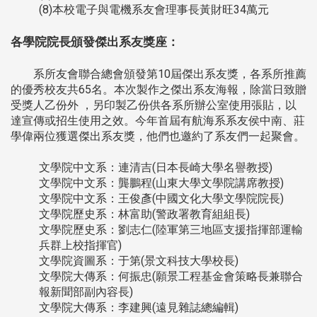
(8)本校電子與電機系友會理事長黃財旺34萬元
各學院院長頒發傑出系友獎座：
系所友會聯合總會頒發第10屆傑出系友獎，各系所推薦
的優秀校友共65名。本次製作之傑出系友海報，除當日致贈
受獎人乙份外 ，另印製乙份供各系所辦公室使用張貼，以
達宣傳或招生使用之效。今年首屆有航海系系友侯中南、莊
學偉兩位獲選傑出系友獎，他們也邀約了系友們一起聚會。
文學院中文系：連清吉(日本長崎大學名譽教授)
文學院中文系：龔鵬程(山東大學文學院講席教授)
文學院中文系：王俊彥(中國文化大學文學院院長)
文學院歷史系：林富助(警政署教育組組長)
文學院歷史系：劉志仁(陸軍第三地區支援指揮部運輸
兵群上校指揮官)
文學院資圖系：于第(景文科技大學校長)
文學院大傳系：何振忠(願景工程基金會策略長兼聯合
報新聞部副內容長)
文學院大傳系：李建興(遠見雜誌總編輯)