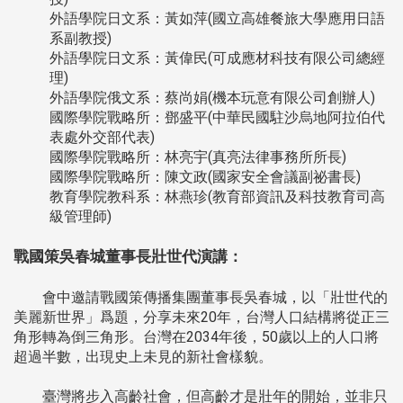
外語學院日文系：黃如萍(國立高雄餐旅大學應用日語
系副教授)
外語學院日文系：黃偉民(可成應材科技有限公司總經
理)
外語學院俄文系：蔡尚娟(機本玩意有限公司創辦人)
國際學院戰略所：鄧盛平(中華民國駐沙烏地阿拉伯代
表處外交部代表)
國際學院戰略所：林亮宇(真亮法律事務所所長)
國際學院戰略所：陳文政(國家安全會議副祕書長)
教育學院教科系：林燕珍(教育部資訊及科技教育司高
級管理師)
戰國策吳春城董事長壯世代演講：
會中邀請戰國策傳播集團董事長吳春城，以「壯世代的
美麗新世界」爲題，分享未來20年，台灣人口結構將從正三
角形轉為倒三角形。台灣在2034年後，50歲以上的人口將
超過半數，出現史上未見的新社會樣貌。
臺灣將步入高齡社會，但高齡才是壯年的開始，並非只