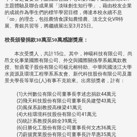
主題體驗及聯合成果展「淡味創生知行學」，藉由校友企業
的成就作為學生們的標竿學習目標，傳達本校永續不息
「∞」的理念，包括農情食課知農惜農、淡北文化VR特
展、青銀共習等，將繼續展出至3月25日。
校長頒發捐款30萬至50萬感謝獎座：
本次受獎人，共計15位。其中，神暘科技有限公司、尚
昂文化事業國際有限公司、外交與國際關係學系戴萬欽教
授、智鼎電子股份有限公司楊元榕特助、中華民國淡江大學
水資源及環境工程學系系友會、新代科技股份有限公司及蕭
景夫學長等單位(人)有事不克前來。出席頒獎者，計有：
(1)大州數位有限公司董事長李述忠捐款44萬元
(2)飛天科技股份有限公司董事長吳建瑩43萬元
(3)風保系副教授高棟梁41萬元
(4)大桂環境科技股份有限公司41萬元
(5)統計系教授吳錦全39萬元
(6)日勝化工股份有限公司董事長何文杰36萬元
(7)蔚揚實業股份有限公司董事長許早惠35萬元