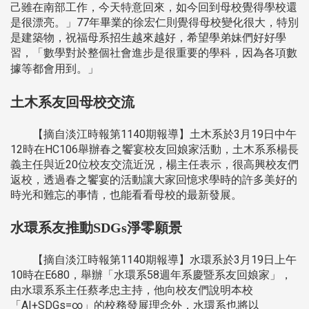
己雖在南部工作，今天特意回來，如今回到母校覺得學校還
是很漂亮。」77年畢業的徐宏仁則覺得母校變化很大，特別
是建築物，祝福母系招生越來越好，希望學弟妹們好好學
習，「數學對於整個社會進步是很重要的學科，因為各項數
據等都會用到。」
土木系友回母校交流
【摘自淡江時報第1140期報導】土木系於3月19日中午
12時在HC106舉辦春之饗宴校友回娘家活動，土木系系楊長
義主任與近20位校友交流近況，楊主任表示，很高興校友們
返校，透過春之饗宴的活動讓大家回憶求學時的許多美好的
時光和難忘的事情，也能看看母校的最新發展。
水環系友推動SDGs淨零願景
【摘自淡江時報第1140期報導】水環系於3月19日上午
10時在E680，舉辦「水環系58週年系慶暨系友回娘家」，
由水環系系主任蔡孝忠主持，他向校友們說明本校
「AI+SDGs=∞」的校務發展理念外，水環系也將以