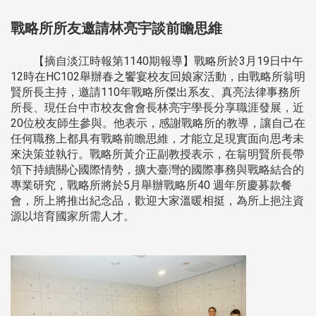
戰略所所友邀請林亮宇談前瞻思維
【摘自淡江時報第1140期報導】戰略所於3月19日中午
12時在HC102舉辦春之饗宴校友回娘家活動，由戰略所翁明
賢所長主持，邀請110年戰略所傑出系友、真亮法律事務所
所長、現任台中市校友會會長林亮宇學長分享職涯發展，近
20位校友師生參與。他表示，感謝戰略所的教導，讓自己在
任何職務上都具有戰略前瞻思維，才能立足現實面向思考未
來決策並執行。戰略所黃介正副教授表示，在翁明賢所長帶
領下持續關心國際情勢，擴大臺灣的國際事務與戰略結合的
專業研究，戰略所將於5月舉辦戰略所40 週年所慶募款餐
會，所上將推出紀念品，歡迎大家溫暖相挺，為所上挹注資
源以培育國家所需人才。