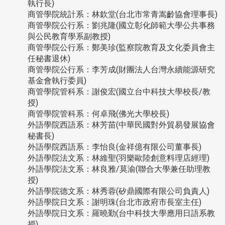
執行長)
商管學院統計系：林欽堂(台北市常青嵩齡協會理事長)
商管學院公行系：劉兆隆(國立彰化師範大學公共事務
與公民教育學系副教授)
商管學院公行系：鄭美珍(監察院教育及文化委員會主
任秘書退休)
商管學院公行系：李芳成(財團法人台灣永續能源研究
基金會執行委員)
商管學院管科系：謝俊宏(國立台中科技大學校長/教
授)
商管學院管科系：何卓飛(佛光大學校長)
外語學院西語系：林芳苗(中華民國對外貿易發展協會
秘書長)
外語學院西語系：李怡良(金祥億有限公司董事長)
外語學院法文系：林維聖(羽樂歐陸創意料理店經理)
外語學院法文系：林良雅/莫渝(聯合大學兼任助理教
授)
外語學院德文系：林秀蓉(矽鼎國際有限公司負責人)
外語學院日文系：謝明珠(台北市政府市長室主任)
外語學院日文系：羅曉勤(台中科技大學應用日語系教
授)