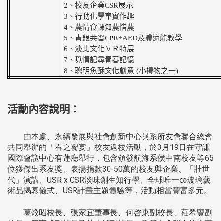
2
、校友企業
CSR
展示
3
、行動化學車實作趣
4
、農情食課知農惜農
5
、青銀共習
CPR+AED
及體適能教學
6
、淡北文化ＶＲ特展
7
、覓情記尋青春記憶
8
、聰明魚酥文化創意
(
小禮物之一
)
活動內容說明：
由本處、永續發展與社會創新中心與系所友會聯合總會
共同舉辦的「春之饗宴」校友返校活動，於3月19日在守謙
國際會議中心有蓮廳舉行，包含頒發航海系侯中南校友等65
位獲傑出系友獎、表揚捐款30-50萬的校友與企業、「壯世
代」演講、USR x CSR淡味創生知行學、全球唯一∞玻璃藝
術品揭幕儀式、USR計畫主題體驗等，活動相當豐富多元。
葛煥昭校長、張家宜董事長、何啓東副校長、莊希豐副