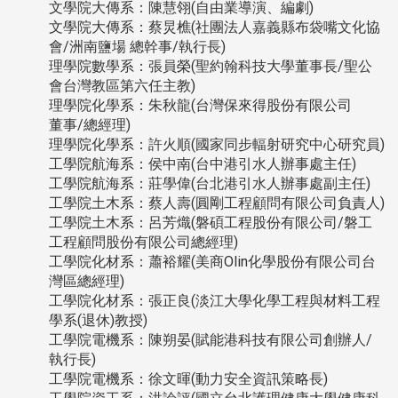
文學院大傳系：陳慧翎(自由業導演、編劇)
文學院大傳系：蔡炅樵(社團法⼈嘉義縣布袋嘴⽂化協
會/洲南鹽場 總幹事/執行長)
理學院數學系：張員榮(聖約翰科技大學董事長/聖公
會台灣教區第六任主教)
理學院化學系：朱秋龍(台灣保來得股份有限公司
董事/總經理)
理學院化學系：許火順(國家同步輻射研究中心研究員)
工學院航海系：侯中南(台中港引水人辦事處主任)
工學院航海系：莊學偉(台北港引水人辦事處副主任)
工學院土木系：蔡人壽(圓剛工程顧問有限公司負責人)
工學院土木系：呂芳熾(磐碩工程股份有限公司/磐工
工程顧問股份有限公司總經理)
工學院化材系：蕭裕耀(美商Olin化學股份有限公司台
灣區總經理)
工學院化材系：張正良(淡江大學化學工程與材料工程
學系(退休)教授)
工學院電機系：陳朔晏(賦能港科技有限公司創辦人/
執行長)
工學院電機系：徐文暉(動力安全資訊策略長)