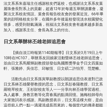
法文系系朱嘉瑞主任感謝校友們返校，也感謝法文系系友葉
麗珠會長對系上的貢獻，超過12年於每週五舉辦讀書會，凝
聚法文系校友情誼。葉會長報告校友會的發展近況。66年畢
業的顔明格校友分享，在國外多年後返校發現淡水校園變化
很多，感受到朝氣滿滿，祝福法文系校友會有越來越多新血
加入，感謝系主任、會長為系上的付出。
日文系舉辦林丕雄老師追思會
【摘自淡江時報第1140期報導】日文系於3月19日上午
10時在HC107，舉辦系友回娘家活動暨林丕雄老師追思會，
並由日文系馬耀輝副教授頒發似鳥國際獎學金予日文四葉如
軒、張雅婷、吳佳芯、邱敏恆、日文碩二許怡芳、范楚帷。
活動先由日文系孫寅華副教授以朗讀追思信表達對已故
日文系林丕雄榮譽教授的思念，日文系彭春陽教授、日文系
羅曉琴校友、王杉財校友等人一一分享向林丕雄學習過程、
為人處事、身教言教等化育春風的點滴回憶。施梅桂師母向
大家致詞表示感謝。馬副教授表示，日文系這棵大樹，是由
這些前人們一點一滴灌澆成長而來的，每個世代的傳承都能