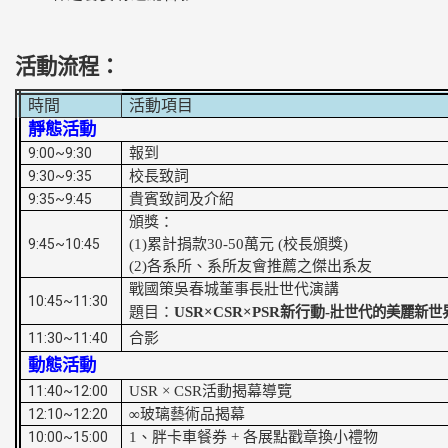
活動流程：
時間
活動項目
靜態活動
9:00~9:30
報到
9:30~9:35
校長致詞
9:35~9:45
貴賓致詞及介紹
頒獎：
9:45~10:45
(1)
累計捐款
30-50
萬元
(
校長頒獎
)
(2)
各系所、系所友會推薦之傑出系友
戰國策吳春城董事長壯世代演講
10:45~11:30
題目：
USR×CSR×PSR
新行動
-
壯世代的美麗新
世
11:30~11:40
合影
動態活動
11:40~12:00
USR × CSR
活動揭幕導覽
12:10~12:20
∞
玻璃藝術品揭幕
10:00~15:00
1
、胖卡車餐券
+
各展點戳章換小禮物