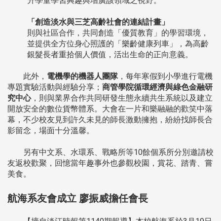
升學童學習興趣與增廣該領域之視野。
「創造淡水與三芝高齡社會的連結計畫」
則與社區合作，共同創造「優質教育」的學習環境，
並提供全方位身心照護的「樂齡健康列車」，為高齡
銀髮長者重拾個人價值，活出生命的正向意義。
此外，
電機學的機器人團隊
，每年寒假到小學進行電機
專題實驗活動與經驗分享；
商管學院循環經濟與綠色金融研
究中心
，則與業界合作共同研發生態永續共生系統以及建立
開放安全的數位貨幣體系。大會在一片和樂融融的歡笑中落
幕，不少校友見到許久未見的師長激動擁抱，紛紛找師長合
影留念，場面十分溫馨。
另有中文系、水環系、戰略所等10餘個系所分別邀請校
友返校歡聚，回憶當年趣事外也參觀校園，賞花、踏青、嘗
美食。
航海系友會成立 廖振威擔任會長