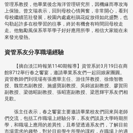
管理系教授，他畢業後念海洋管理研究所，因機緣而專攻海
上保險。曾文瑞表示，回到母校心情興奮，非常開心，看到
母校繼續茁壯發展，校園內處處杜鵑花綻放得如此盛艷，也
勾勒起許多在校學習的往事，終於有機會有時間回母校走
走。他勉勵風保系莘莘學子好好應用所學，相信大家能在未
來發光發熱。
資管系友分享職場經驗
【摘自淡江時報第1140期報導】資管系於3月19日在商
館B712舉行春之饗宴，邀請畢業系友們一起回娘家團圓。
資管教師們到現場有張應華主任、游佳萍教授、徐煥智教
授、魏世杰副教授、施盛寶副教授、吳錦波副教授、廖賀田
副教授、梁德昭副教授、張昭憲副教授、梁恩輝宇系友們相
見歡。
張主任表示，春之饗宴主要邀請畢業校友們回來與老師
們交流，包括工作職場上經驗分享，系友們談及大學時期所
學，和職場上應用的差異性，且希望透過系友們，了解目前
市場需求的趨勢，對於目前學生所學的課程，在職場上的適