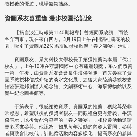
教授後的優遊，現場氣氛熱絡。
資圖系友喜重逢 漫步校園拾記憶
【摘自淡江時報第1140期報導】曾經同系攻讀，而後
各奔西東，現在來自四方。3月19日上午在開滿杜鵑花的校
園，吸引了資圖系22位系友回母校歡聚「春之饗宴」活動。
資圖系友、景文科技大學校長于第獲推薦為本屆「傑出
校友」，上午10時在守謙國際中心有蓮廳領獎，系友們恭賀
于第。午後，由資圖系友會會長牛漢傑領隊，首先參觀了資
圖系教授林信成介紹的淡水文化展，之後大家陸續參觀校史
館暨張建邦創辦人紀念館、文錙藝術中心、海事博物館以及
覺生紀念圖書館等。
于第表示，很感謝教資系、資圖系的推薦，獲此尊榮非
常感恩，希望以後的獲獎者親友一同觀禮會更有意義。牛漢
傑表示，以後會配合每年的「春之饗宴」，和校慶活動邀請
更多系友參與。他認為，如果每年活動的內容太雷同，參與
者興致會比較低，計劃讓活動內容多樣化，提高系友的參與