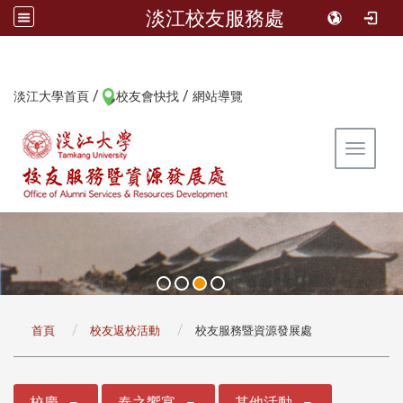
淡江校友服務處
/
/
:::
淡江大學首頁
校友會快找
網站導覽
Toggle 
:::
首頁
校友返校活動
校友服務暨資源發展處
:::
校慶
春之饗宴
其他活動