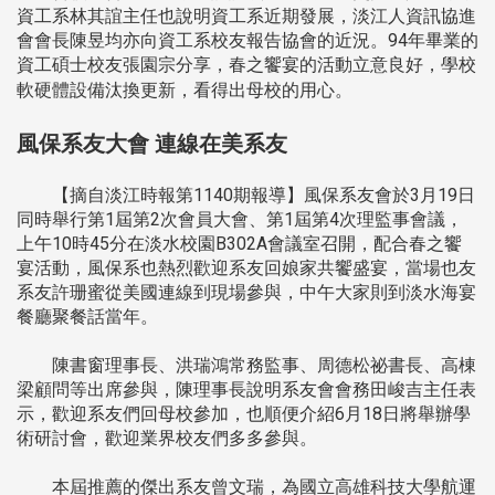
資工系林其誼主任也說明資工系近期發展，淡江人資訊協進
會會長陳昱均亦向資工系校友報告協會的近況。94年畢業的
資工碩士校友張園宗分享，春之饗宴的活動立意良好，學校
軟硬體設備汰換更新，看得出母校的用心。
風保系友大會 連線在美系友
【摘自淡江時報第1140期報導】風保系友會於3月19日
同時舉行第1屆第2次會員大會、第1屆第4次理監事會議，
上午10時45分在淡水校園B302A會議室召開，配合春之饗
宴活動，風保系也熱烈歡迎系友回娘家共饗盛宴，當場也友
系友許珊蜜從美國連線到現場參與，中午大家則到淡水海宴
餐廳聚餐話當年。
陳書窗理事長、洪瑞鴻常務監事、周德松祕書長、高棟
梁顧問等出席參與，陳理事長說明系友會會務田峻吉主任表
示，歡迎系友們回母校參加，也順便介紹6月18日將舉辦學
術研討會，歡迎業界校友們多多參與。
本屆推薦的傑出系友曾文瑞，為國立高雄科技大學航運