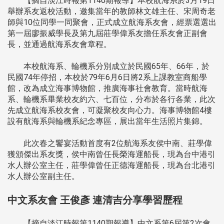
【摘自淡江時報第1140期報導】本校航海系於3月19日
舉辦系友返校活動，邀集當年的教師林文雄主任、宋周奇老
師與10位同學一同聚會，正式成立航海系友會，經票選選出
第一屆廖振威學長及第九屆莊學偉系友擔任系友會正副會
長，並通過航海系友會章程。
本校航海系、輪機系分別成立於民國65年、66年，於
民國74年停招，本校於79年6月6日將2系上課教室商船學
館，改為成立海事博物館，推廣海事社會教育。當時航海
系、輪機系畢業校友約六、七百位，分布於各行各業，此次
先成立航海系校友會，可凝聚校友向心力。海事博物館4樓
設有航海系與輪機系紀念專區，展出當年生活照片集錦。
此次春之饗宴活動首度有2位航海系友侯中南、莊學偉
獲頒傑出系友獎，侯中南曾任長榮海運船長，現為台中港引
水人辦公室主任，莊學偉曾任正德海運船長，現為台北港引
水人辦公室副主任。
中文系友會 王俊彥 連清吉分享學習歷程
【摘自淡江時報第1140期報導】中文系第6屆第2次會