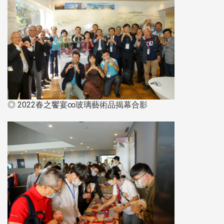
◎ 2022春之饗宴∞玻璃藝術品揭幕合影