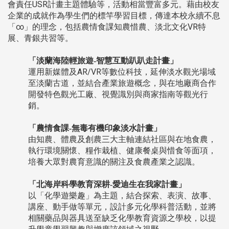
會責任USR計畫主題體驗等，活動相當豐富多元。藉由校友
企業的成就作為學生們的標竿學習目標，傳達本校永續不息
「∞」的理念，包括農情食課知農惜農、淡北文化VR特
展、青銀共習等。
「淡蘭海陸輕旅遊-智慧互動趴趴走計畫」
運用新媒體及AR/VR等數位科技，延伸淡水觀光場域
至淡蘭古道，並結合產業旅遊概念，與在地廠商合作
開發特色觀光工廠、視覺識別與商家指南等觀光行
銷。
「農情食課-無毒有機印象淡水計畫」
由知農、體農及創農三大主軸連結社區與在地食農，
執行環境關懷、糧作栽植、健康餐桌與惜食等面項，
培養大眾對農育意識的關注及食農產業之認識。
「北海岸科學教育深耕-愛迪生在我家計畫」
以「化學遊樂趣」為主題，結合探索、表演、故事、
講座、動手做等單元，設計多元化學科普活動，並將
相關藥品與器具送至缺乏化學教育資源之學校，以提