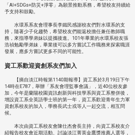
「AI+SDGs+防災+淨零」為願景推動系務，希望校友持續給
予支持和鼓勵。
水環系系友會理事長李鐵民感謝校友們對水環系的支
持，隨著少子化趨勢，希望校友們能返校擔任兼任教師職
務，來指導學弟妹以提攜後進。101年畢業的水環系校友張
浩禎勉勵學弟妹，畢業後可以多方嘗試工作職務來探索職涯
發展，應多方嘗試更多不同的可能性。
資工系歡迎資創系友們加入
【摘自淡江時報第1140期報導】資工系於3月19日下午
14時在E787，舉辦「系友會理監事會議」，近40位校友參
加，今年是蘭陽校園資訊創新與科技學系與資工系整併後，
增設資工系全英語學士班的第一年，資工系歡迎青年生力軍
資創系校友的加入，學務長武士戎等人一起交流，相互問
候。
本次由資工系校友會陳仕杰會長主持，向資工系校友介
紹報告校友會近期活動、討論淡江菁英金鷹獎推薦人選等，