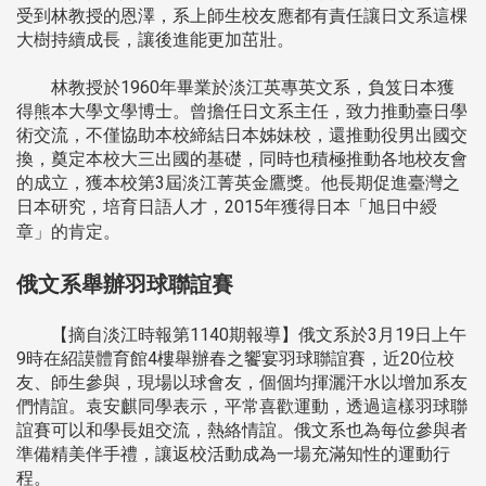
受到林教授的恩澤，系上師生校友應都有責任讓日文系這棵
大樹持續成長，讓後進能更加茁壯。
林教授於1960年畢業於淡江英專英文系，負笈日本獲
得熊本大學文學博士。曾擔任日文系主任，致力推動臺日學
術交流，不僅協助本校締結日本姊妹校，還推動役男出國交
換，奠定本校大三出國的基礎，同時也積極推動各地校友會
的成立，獲本校第3屆淡江菁英金鷹獎。他長期促進臺灣之
日本研究，培育日語人才，2015年獲得日本「旭日中綬
章」的肯定。
俄文系舉辦羽球聯誼賽
【摘自淡江時報第1140期報導】俄文系於3月19日上午
9時在紹謨體育館4樓舉辦春之饗宴羽球聯誼賽，近20位校
友、師生參與，現場以球會友，個個均揮灑汗水以增加系友
們情誼。袁安麒同學表示，平常喜歡運動，透過這樣羽球聯
誼賽可以和學長姐交流，熱絡情誼。俄文系也為每位參與者
準備精美伴手禮，讓返校活動成為一場充滿知性的運動行
程。