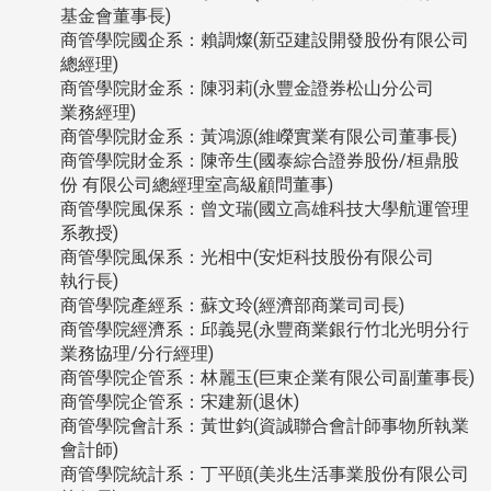
基金會董事長)
商管學院國企系：賴調燦(新亞建設開發股份有限公司
總經理)
商管學院財金系：陳羽莉(永豐金證券松山分公司
業務經理)
商管學院財金系：黃鴻源(維嶸實業有限公司董事長)
商管學院財金系：陳帝生(國泰綜合證券股份/桓鼎股
份 有限公司總經理室高級顧問董事)
商管學院風保系：曾文瑞(國立高雄科技大學航運管理
系教授)
商管學院風保系：光相中(安炬科技股份有限公司
執行長)
商管學院產經系：蘇文玲(經濟部商業司司長)
商管學院經濟系：邱義晃(永豐商業銀行竹北光明分行
業務協理/分行經理)
商管學院企管系：林麗玉(巨東企業有限公司副董事長)
商管學院企管系：宋建新(退休)
商管學院會計系：黃世鈞(資誠聯合會計師事物所執業
會計師)
商管學院統計系：丁平頤(美兆生活事業股份有限公司