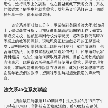
用性，進行教學上的調整，也在輕鬆氣氛下聚餐交流，系友
們很樂意了解學生的就業需求，盼能為資管系打造出一個經
驗分享平臺，傳承給學弟妹。
資管系蔡雨壯校友分享，畢業後到美國普渡大學攻讀碩
士，學習商業分析，目前從事風險諮詢顧問的工作，畢業5
年還沒返校，他願意再回母校分享現況，感謝教授們當時在
學業上的教導與照顧。現職恩奕互動遊戲公司的王馨寬校
友，說明學校所學與職場上應用有何差別，如同做遊戲，包
含遊戲語法，同學有些基礎就知道如何代用，如果遊戲玩家
資料錯誤，也能知道如何撈取玩家資料。目前在餐飲業的謝
宜潔表示，應用資管所學像是理解使用者需求，需要實現客
製化，將顧客需求實作設計在系統裡。此次回校她也非常感
謝當年教授們的教導，想回味學生時期超受歡迎的麻辣鴨
血。
法文系40位系友聯誼
【摘自淡江時報第1140期報導】法文系於3月19日下午
13時在HC403，舉辦校友回娘家活動，近40位校友參與。