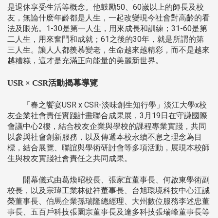
是退休享受生活等概念。他鼓勵50、60嵗以上的師長及校
友，無論什麽年齡都是人生，一起改變現今社會對高齡的看
法及眼光。1-30是第一人生，用來成長和訓練；31-60是第
二人生，用來奮鬥和成就；61之後的30年，就是所謂的第
三人生。讓人人都羨慕變老，生命越來越精彩，而不是越來
越糟糕，這才是充滿正向能量的美麗新世界。
USR × CSR活動揭幕導覽
「春之饗宴USR x CSR-淡味創生知行學」淡江大學x校
友企業社會責任實踐計畫聯合成果展，3月19日在守謙國際
會議中心2樓，結合校友企業與學校的課程專業實踐，共同
以參與社會創新服務，以及傳遞本校永續不息之理念為目
標，結合展覽、聯誼與學術研討會等多項活動，展現本校師
生與校友實踐社會責任之共同成果。
開幕儀式由葛煥昭校長、張家宜董事長、何啟東學術副
校長，以及宗瑋工業林健祥董事長、台旭環境科技中心江誠
榮董事長、伯馬企業孫瑞隆總經理、大州數位服務李述忠董
事長、五百戶科技張園宗董事長及達多科技張瑞峰董事長等