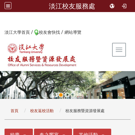
淡江校友服務處
/
/
:::
淡江大學首頁
校友會快找
網站導覽
Toggle 
:::
首頁
校友返校活動
校友服務暨資源發展處
:::
校慶
春之饗宴
其他活動