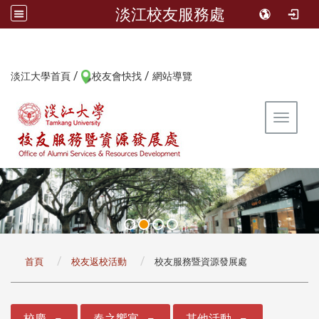
淡江校友服務處
/
/
:::
淡江大學首頁
校友會快找
網站導覽
Toggle 
:::
首頁
校友返校活動
校友服務暨資源發展處
:::
校慶
春之饗宴
其他活動