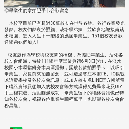
◎畢業生們拿拍照手卡合影留念
本校至目前已有超過30萬校友在世界各地、各行各業發光
發熱。校友們熱衷於照顧、栽培學弟妹，並欣喜地迎接甫踏
出校園、進入人生下一階段的應屆畢業生。151個校友會歡
迎學弟妹們加入!
校友處作為學校與校友間的橋樑，為協助畢業生、活化各
校友會組織，特於111學年度畢業典禮6月3日(六)，在淡水
校園小木屋鬆餅旁木桌區擺攤，擺放各款拍照手卡，以吸引
畢業生、家長前來拍照留念，並可透過關注本處FB、IG帳號
以追蹤學校及各校友會訊息；或加入校友處LINE官方帳號留
下聯絡資訊及想加入的校友會等方式獲得免費爆米花及DIY
手工棉花糖。活動圓滿成功，畢業生留下的聯絡資訊也已轉
知各校友會，祝福各位畢業生鵬程萬里，也期望各校友會會
務昌隆。