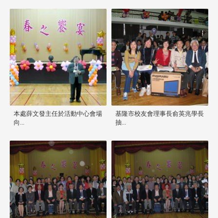
本處薛文發主任於活動中心會場
基隆市校友會理事長俞英兆學長
向...
抽...