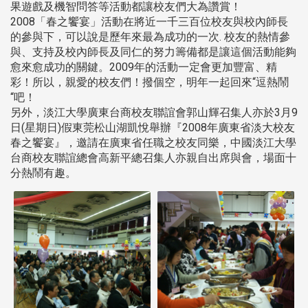
果遊戲及機智問答等活動都讓校友們大為讚賞！
2008「春之饗宴」活動在將近一千三百位校友與校內師長
的參與下，可以說是歷年來最為成功的一次. 校友的熱情參
與、支持及校內師長及同仁的努力籌備都是讓這個活動能夠
愈來愈成功的關鍵。2009年的活動一定會更加豐富、精
彩！所以，親愛的校友們！撥個空，明年一起回來“逗熱鬧
“吧！
另外，淡江大學廣東台商校友聯誼會郭山輝召集人亦於3月9
日(星期日)假東莞松山湖凱悅舉辦『2008年廣東省淡大校友
春之饗宴』，邀請在廣東省任職之校友同樂，中國淡江大學
台商校友聯誼總會高新平總召集人亦親自出席與會，場面十
分熱鬧有趣。