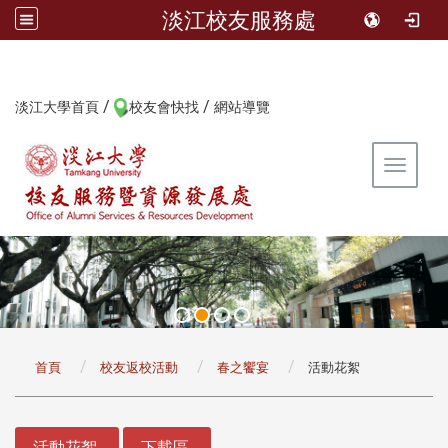
淡江校友服務處
/
/
:::
淡江大學首頁
校友會快找
網站導覽
Toggle 
:::
首頁
校友返校活動
春之饗宴
活動花絮
:::
活動花絮
下載區