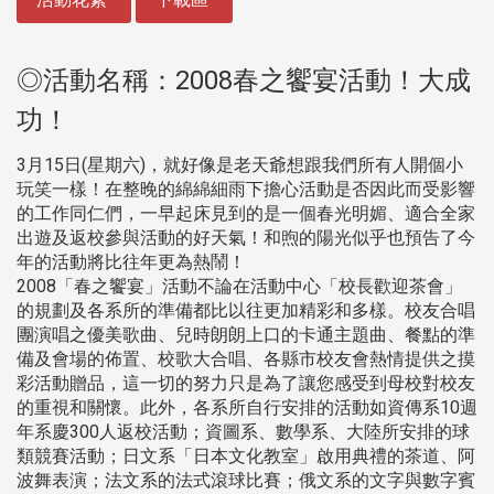
◎活動名稱：2008春之饗宴活動！大成
功！
3月15日(星期六)，就好像是老天爺想跟我們所有人開個小
玩笑一樣！在整晚的綿綿細雨下擔心活動是否因此而受影響
的工作同仁們，一早起床見到的是一個春光明媚、適合全家
出遊及返校參與活動的好天氣！和煦的陽光似乎也預告了今
年的活動將比往年更為熱鬧！
2008「春之饗宴」活動不論在活動中心「校長歡迎茶會」
的規劃及各系所的準備都比以往更加精彩和多樣。校友合唱
團演唱之優美歌曲、兒時朗朗上口的卡通主題曲、餐點的準
備及會場的佈置、校歌大合唱、各縣市校友會熱情提供之摸
彩活動贈品，這一切的努力只是為了讓您感受到母校對校友
的重視和關懷。此外，各系所自行安排的活動如資傳系10週
年系慶300人返校活動；資圖系、數學系、大陸所安排的球
類競賽活動；日文系「日本文化教室」啟用典禮的茶道、阿
波舞表演；法文系的法式滾球比賽；俄文系的文字與數字賓