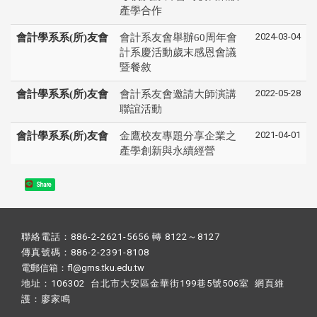
產學合作
2024-03-04
會計學系系(所)友會
會計系友會舉辦60周年會
計系慶活動歲末感恩會議
暨餐敘
2022-05-28
會計學系系(所)友會
會計系友會邀請大師演講
聯誼活動
2021-04-01
會計學系系(所)友會
金鷹校友專題分享企業之
產學創新與永續經營
Share
聯絡電話：886-2-2621-5656 轉 8122～8127
傳真號碼：886-2-2391-8108
電郵信箱：fl@gms.tku.edu.tw
地址：106302 台北市大安區金華街199巷5號506室 網頁維
護：
廖家鳴​