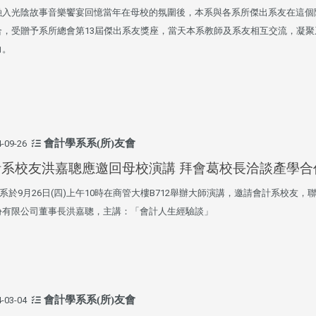
融入光陰故事音樂饗宴回憶當年在母校的氛圍後，本系與各系所傑出系友在這個
合，受贈予系所總會第13屆傑出系友獎座，當天本系教師及系友相互交流，凝聚
力。
會計學系系(所)友會
-09-26
計系校友洪嘉聰應邀回母校演講 拜會葛校長洽談產學合
於9月26日(四)上午10時在商管大樓B712舉辦大師演講，邀請會計系校友，
份有限公司董事長洪嘉聰，主講：「會計人生經驗談」
會計學系系(所)友會
-03-04