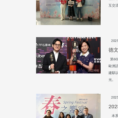
互交
2025
德文
第60
歐洲
建騏
光。
2025
20
本系