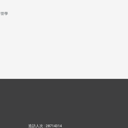
商管學
造訪人次 : 28714314