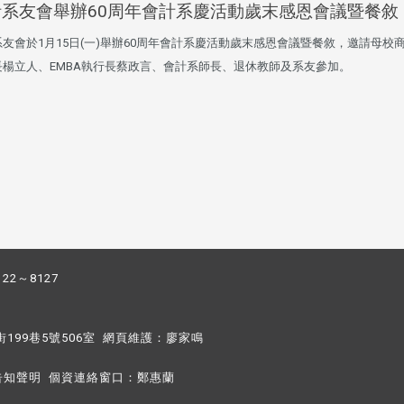
計系友會舉辦60周年會計系慶活動歲末感恩會議暨餐敘
友會於1月15日(一)舉辦60周年會計系慶活動歲末感恩會議暨餐敘，邀請母校
長楊立人、EMBA執行長蔡政言、會計系師長、退休教師及系友參加。
122～8127
街199巷5號506室 網頁維護：
廖家鳴​
告知聲明
個資連絡窗口：
鄭惠蘭