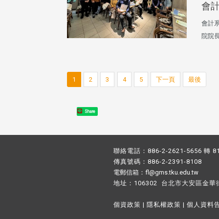
會
會計系
院院
1
2
3
4
5
下一頁
最後
Share
聯絡電話：886-2-2621-5656 轉 8
傳真號碼：886-2-2391-8108
電郵信箱：fl@gms.tku.edu.tw
地址：106302 台北市大安區金華
個資政策
|
隱私權政策
|
個人資料