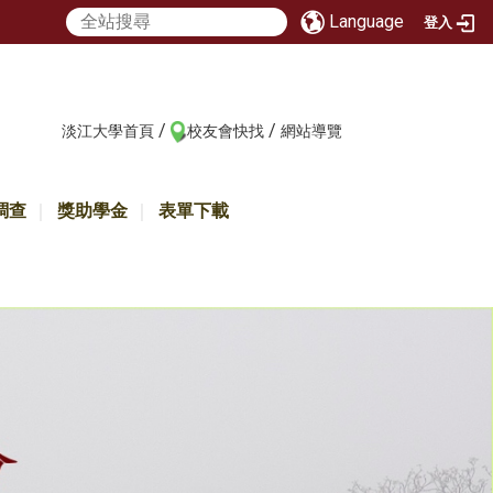
Language
登入
/
/
:::
淡江大學首頁
校友會快找
網站導覽
調查
獎助學金
表單下載