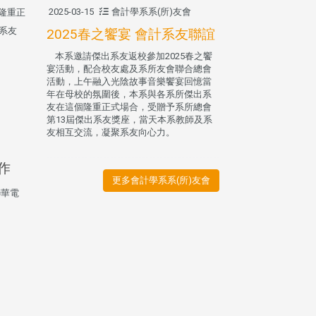
2025-03-15
會計學系系(所)友會
隆重正
系友
2025春之饗宴 會計系友聯誼
本系邀請傑出系友返校參加2025春之饗
宴活動，配合校友處及系所友會聯合總會
活動，上午融入光陰故事音樂饗宴回憶當
年在母校的氛圍後，本系與各系所傑出系
友在這個隆重正式場合，受贈予系所總會
第13屆傑出系友獎座，當天本系教師及系
友相互交流，凝聚系友向心力。
作
更多會計學系系(所)友會
聯華電