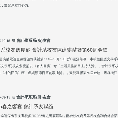
流，凝聚系友向心力。
會計學系系(所)友會
-10-18
系校友詹慶齡 會計系校友陳建騏敲響第60屆金鐘
屆廣播電視金鐘獎頒獎典禮於114年10月18日(六)圓滿落幕，本校德國語文學系
語文學系)校友詹慶齡以〈名人書房〉奪「生活風格節目主持人獎」，會計學系
以〈神的回信〉獲「戲劇類節目原創歌曲獎」，雙雙敲響第60屆金鐘，堪稱淡江
會計學系系(所)友會
-03-15
25春之饗宴 會計系友聯誼
邀請傑出系友返校參加2025春之饗宴活動，配合校友處及系所友會聯合總會活