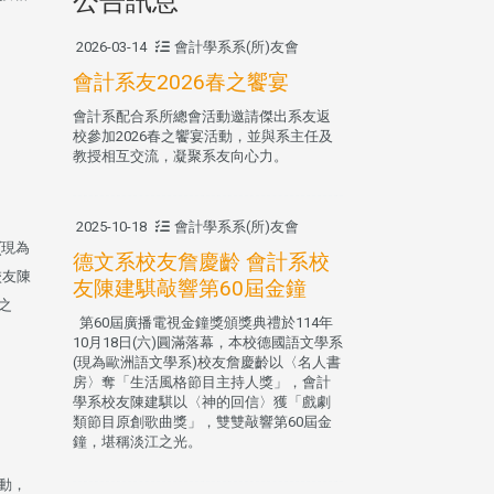
公告訊息
2026-03-14
會計學系系(所)友會
會計系友2026春之饗宴
會計系配合系所總會活動邀請傑出系友返
校參加2026春之饗宴活動，並與系主任及
教授相互交流，凝聚系友向心力。
2025-10-18
會計學系系(所)友會
(現為
德文系校友詹慶齡 會計系校
校友陳
友陳建騏敲響第60屆金鐘
之
第60屆廣播電視金鐘獎頒獎典禮於114年
10月18日(六)圓滿落幕，本校德國語文學系
(現為歐洲語文學系)校友詹慶齡以〈名人書
房〉奪「生活風格節目主持人獎」，會計
學系校友陳建騏以〈神的回信〉獲「戲劇
類節目原創歌曲獎」，雙雙敲響第60屆金
鐘，堪稱淡江之光。
動，