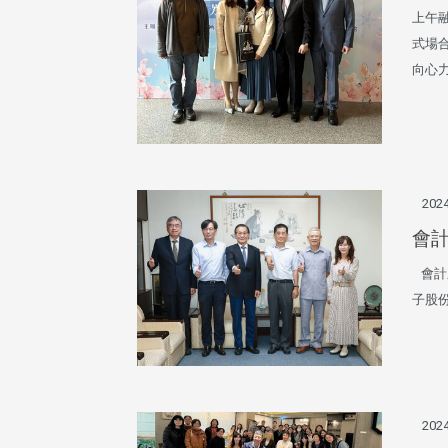
上午
式場
向心
2024
會
會計系
子股
2024