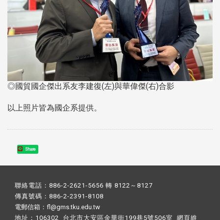
◎國貿國企傑出系友李建復(左)與華偉傑(右)合影
以上照片皆為國企系提供。
Share
聯絡電話：886-2-2621-5656 轉 8122～8127
傳真號碼：886-2-2391-8108
電郵信箱：fl@gms.tku.edu.tw
地址：106302 台北市大安區金華街199巷5號506室 網頁維