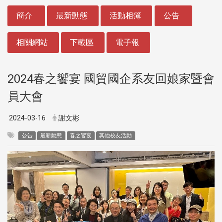
:::
簡介
最新動態
活動相簿
公告
相關網站
下載區
電子報
2024春之饗宴 國貿國企系友回娘家暨會
員大會
2024-03-16
謝文彬
公告
最新動態
春之饗宴
其他校友活動