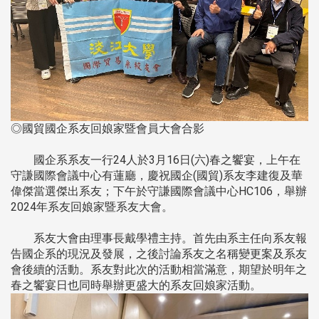
◎國貿國企系友回娘家暨會員大會合影
國企系系友一行24人於3月16日(六)春之饗宴，上午在
守謙國際會議中心有蓮廳，慶祝國企(國貿)系友李建復及華
偉傑當選傑出系友；下午於守謙國際會議中心HC106，舉辦
2024年系友回娘家暨系友大會。
系友大會由理事長戴學禮主持。首先由系主任向系友報
告國企系的現況及發展，之後討論系友之名稱變更案及系友
會後續的活動。系友對此次的活動相當滿意，期望於明年之
春之饗宴日也同時舉辦更盛大的系友回娘家活動。