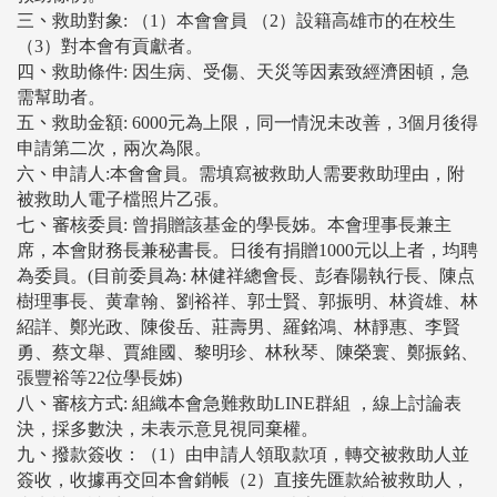
三
、
救助對象: （1）本會會員 （2）設籍高雄市的在校生
（3）對本會有貢獻者。
四
、
救助條件: 因生病、受傷、天災等因素致經濟困頓，急
需幫助者。
五
、
救助金額: 6000元為上限，同一情況未改善，3個月後得
申請第二次，兩次為限。
六
、
申請人:本會會員。需填寫被救助人需要救助理由，附
被救助人電子檔照片乙張。
七
、
審核委員: 曾捐贈該基金的學長姊。本會理事長兼主
席，本會財務長兼秘書長。日後有捐贈1000元以上者，均聘
為委員。(目前委員為: 林健祥總會長、彭春陽執行長、陳点
樹理事長、黄韋翰、劉裕祥、郭士賢、郭振明、林資雄、林
紹詳、鄭光政、陳俊岳、莊壽男、羅銘鴻、林靜惠、李賢
勇、蔡文舉、賈維國、黎明珍、林秋琴、陳榮寰、鄭振銘、
張豐裕等22位學長姊)
八
、
審核方式: 組織本會急難救助LINE群組 ，線上討論表
決，採多數決，未表示意見視同棄權。
九
、
撥款簽收：（1）由申請人領取款項，轉交被救助人並
簽收，收據再交回本會銷帳（2）直接先匯款給被救助人，