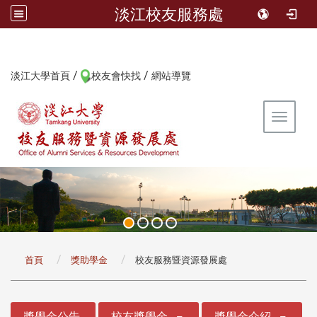
淡江校友服務處
/
/
:::
淡江大學首頁
校友會快找
網站導覽
Toggle 
:::
首頁
獎助學金
校友服務暨資源發展處
:::
獎學金公告
校友獎學金
獎學金介紹