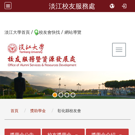
淡江校友服務處
/
/
:::
淡江大學首頁
校友會快找
網站導覽
Toggle 
:::
首頁
獎助學金
彰化縣校友會
:::
獎學金公告
校友獎學金
獎學金介紹