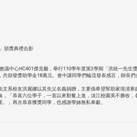
金」頒獎典禮合影
會議中心HC401傑克廳，舉行110學年度第2學期「洪統一先
，共頒發獎助學金18萬元。會中讓同學們輪流發表感言，師長們
文系校友洪麗娜以其先父名義捐贈，主要係希望幫助家境清寒的
妹，「恭喜六位學子，一直以來勤奮上進，淡江校園美不勝收，
里。」再次恭喜獲獎同學，也感謝學姊無私奉獻。