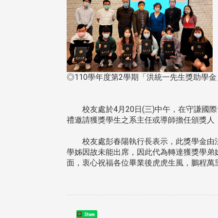
◎110學年度第2學期「洪統一先生獎助學
校友處於4月20日(三)中午，在守謙國際
禮邀請獲獎學生之系主任或導師擔任頒獎人
校友處彭春陽執行長表示，此獎學金由法
學姊因故未能出席，因此代為轉達獲獎學弟
面，衷心祝福各位畢業後虎虎生風，鵬程萬
Share