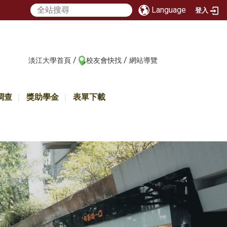
Language
登入
/
/
:::
淡江大學首頁
校友會快找
網站導覽
調查
獎助學金
表單下載