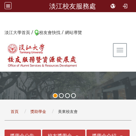
淡江校友服務處
/
/
:::
淡江大學首頁
校友會快找
網站導覽
Toggle 
:::
首頁
獎助學金
美東校友會
:::
獎學金公告
校友獎學金
獎學金介紹