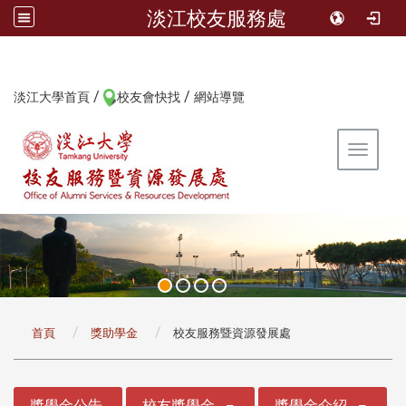
淡江校友服務處
/
/
:::
淡江大學首頁
校友會快找
網站導覽
Toggle 
:::
首頁
獎助學金
校友服務暨資源發展處
:::
獎學金公告
校友獎學金
獎學金介紹