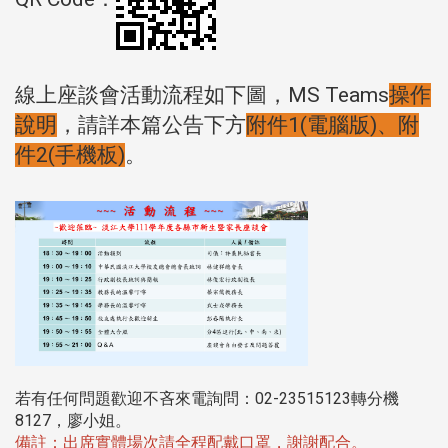
線上座談會活動流程如下圖，MS Teams
操作
說明
，請詳本篇公告下方
附件1(電腦版)、
附
件2(手機板)
。
若有任何問題歡迎不吝來電詢問：02-23515123轉分機
8127，廖小姐。
備註：出席實體場次請全程配戴口罩，謝謝配合。