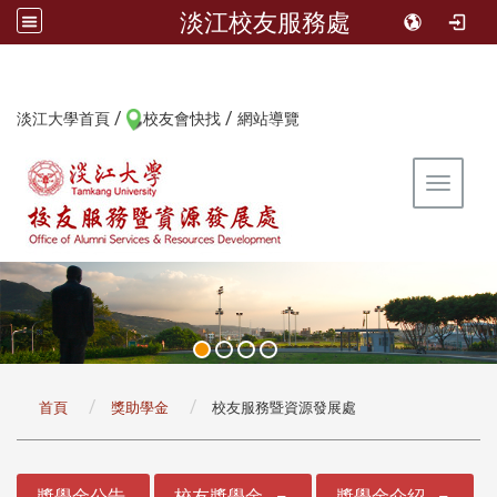
淡江校友服務處
/
/
:::
淡江大學首頁
校友會快找
網站導覽
Toggle 
:::
首頁
獎助學金
校友服務暨資源發展處
:::
獎學金公告
校友獎學金
獎學金介紹