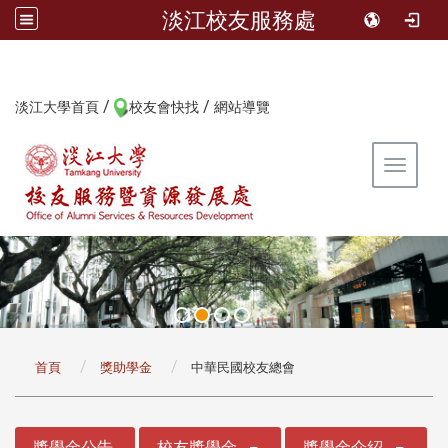
淡江校友服務處
/
/
:::
淡江大學首頁
校友會快找
網站導覽
Toggle 
:::
首頁
獎助學金
中華民國校友總會
:::
獎學金公告
校友獎學金
獎學金介紹