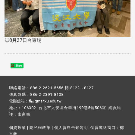
◎8月27日台東場
Share
聯絡電話：886-2-2621-5656 轉 8122～8127
傳真號碼：886-2-2391-8108
電郵信箱：fl@gms.tku.edu.tw
地址：106302 台北市大安區金華街199巷5號506室 網頁維
護：
廖家鳴​
個資政策
|
隱私權政策
|
個人資料告知聲明
個資連絡窗口：
鄭
惠蘭