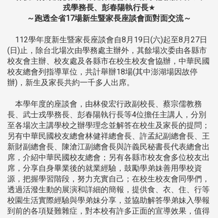
戎學務長、彭春陽執行長
★
～跑透全省17場新生暨家長座談會面對面交流～
112學年度新生暨家長座談會自8月19日(六)起至8月27日
(日)止，除台北場次由學務處主辦外，其餘場次委由各縣市
校友會主辦、校友處及各縣市在校生校友會協辦，中華民國
校友總會列指導單位，共計舉辦18場(其中澎湖場因故停
辦)，新生及家長共約一千多人出席。
本學年度的座談會，由林俊宏行政副校長、蔡宗儒教務
長、武士戎學務長、彭春陽執行長等4位擔任主講人，分別
至各場次主講學校之辦學理念並解答在校生及家長的提問；
另有中華民國校友總會林健祥總會長、許孟紀副總會長、王
新財副總會長、陳滄江副總會長與許義民秘書長代表總會出
席，介紹中華民國校友總會；另有各縣市校友會多位校友出
席，分享自身畢業後的就業經驗，鼓勵學弟妹善用學校資
源，把握學習階段，努力充實自己；在校生校友會同學們，
透過活潑生動的展演和詳細的簡報，提供食、衣、住、行等
校園生活實際經驗與學弟妹分享，並協助解答學弟妹入學報
到前的各項疑難雜症，對本校有許多正面的宣導效果，值得