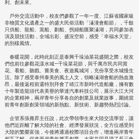
利、創未來。
戶外交流活動中，校友們參觀了一年一度、江蘇省國家級
非物質文化遺產之一的盛大民俗活動「溱潼會船節」，千餘
只供船、龍船、篙船、劃船、拐婦船匯聚溱湖，共同參加表
演及競技活動，全域出彩、盛況空前，感受「幸福水天堂」
的別樣風情。
春暖花開，此時此刻正是泰興千垛油菜花盛開之際，校友
們也前往參觀花漾水城—千垛菜花節，與千萬市民共同賞
花、看船、聽戲、嘗美食、夜遊鳳城河，充份享受水城慢生
活。除了感受泰州泰美的風土人文，領略溱湖會船的熱血激
昂，最後返程前還特別拜會了靖江市新時代造船廠，擁有數
十年製造龍頭代表美譽的華達汽車科技公司，展示大江大河
的企業精神，兩岸青年分享各自的創業及就業故事，圍繞當
前青年創新創茉領域的新熱點、新技術、新趨勢熱烈討論。
企管系張雍昇主任說，此次帶領學生來大陸交流學習，讓
他們近距離了解大陸的社會、經濟發展狀況，全方位感受到
大陸的繁榮富強，今後將通過校際項目合作，增進兩岸青年
相互了解，促進兩岸青年攜手創業。大家共同見證了長三角