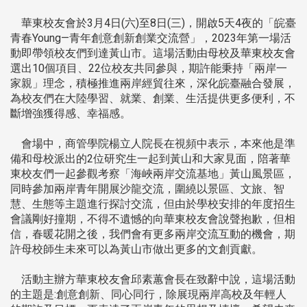
華東校友會於3月4日(六)至8日(三)，開啟5天4夜的「皖臺
青春Young—青年創意創新創業交流營」，2023年第一場活
動即帶領校友們到達黃山市。這場活動由母校及華東校友會
選出10個項目、22位校友共同參與，期許能秉持「兩岸一
家親」理念，積極推進兩岸經貿往來，深化皖臺融合發展，
為校友們在大陸學習、就業、創業、生活提供更多便利，不
斷增強獲得感、幸福感。
會場中，商管學院楊立人院長在視頻中表示，本來他是準
備和母校派出的2位研究生一起到黃山和大家見面，陪著華
東校友們一起參觀考察「海峽兩岸交流基地」黃山風景區，
同時參加兩岸青年開展沙龍交流，圍繞以景區、文旅、智
慧、生態等主題進行探討交流，但由於學校安排的年度招生
會議剛好撞期，不得不遺憾的向華東校友會說聲抱歉，但相
信，春暖花開之後，我們會有更多兩岸交流互動的機會，期
許母校師生未來可以為黃山市做出更多的文創貢獻。
活動主辦方華東校友會邱素蕙會長在致辭中說，這場活動
的主題是:創意創新、同心同行，除展現兩岸高校及年輕人