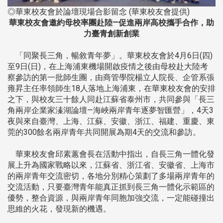
◎華東校友會於論壇現場合影留念 (華東校友會提供)
華東校友會邀約母校率團赴陸—促進兩岸高校攜手合作，助
力臺青創新創業
「同聚長三角，暢敘青年夢」。華東校友會於4月6日(四)
至9日(日)，在上海浦東機場開啟疫情之後由母校赴大陸考
察參訪的第一批師生團，由商管學院楊立人院長、企管系張
雍昇主任率領師生18人落地上海浦東，在華東校友會的安排
之下，與校友三十餘人同赴江蘇省泰州市，共同參與「長三
角兩岸企業家溱湖論壇—海峽兩岸青年逐夢智匯營」，4天3
夜與來自臺灣、上海、江蘇、安徽、浙江、福建、重慶、東
莞的300餘名兩岸青年共同開展為期4天的交流和參訪。
華東校友會邱素蕙會長在活動中指出，自長三角一體化發
展上升為國家戰略以來，江蘇省、浙江省、安徽省、上海市
的兩岸青年交流密切，各地分別精心策劃了多場兩岸青年的
交流活動，只要臺灣青年能真正抓到長三角一體化示範區的
優勢，整合資源，與兩岸青年同胞加強交流，一定能碰撞出
思維的火花，發現新的機遇。