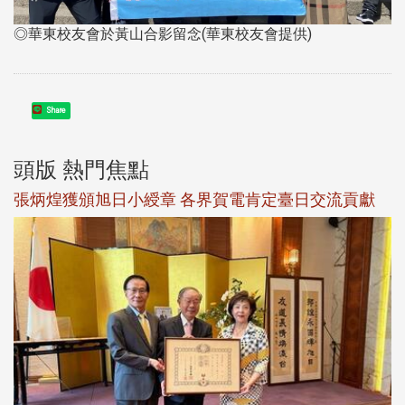
◎華東校友會於黃山合影留念(華東校友會提供)
Share
頭版 熱門焦點
新
張炳煌獲頒旭日小綬章 各界賀電肯定臺日交流貢獻