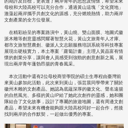
的期許及目標，更表達了兩岸青年的思想及情懷，希望未來
母校和大陸高校可以充分合作，通過黃山這塊「文化寶地」
激蕩起兩岸攜手共創文化的源感，充分燃燒熱情，助力兩岸
文創產業的全方位發展。
在精彩紛呈的專案路演中，黃山燒、雙山面膜、地圖式徽
派木雕等創意靈感閃耀著智慧火花，黃山文旅青年人才庫、
都市文旅智慧農創、徽派人文志願服務培訓系統等科技專案
展現出硬核實力，本土專案「蘿蔔計畫」主理人黃晶富有情
懷的創業分享，讓與會人員感受到強勁的創意創新之風，展
現出兩岸青年蓬勃昂揚的青春風采。
本次活動中還有2位母校商管學院的碩士生專程由臺灣前
來黃山參加此活動，此次來到黃山，張芸晨同學帶來了關於
徽州木雕的文創產品。她認為底蘊深厚的徽文化、聲名遠揚
的自然風光、多樣的黃山IP給了她此次創作的靈感，她和團
隊結合了文化故事，設計了專屬的旅遊地圖，還有周邊文創
產品，希望未來有機會能夠跟大陸高校同好一起合作，然後
找到兩岸的合作默契，一起做出優秀的專案。