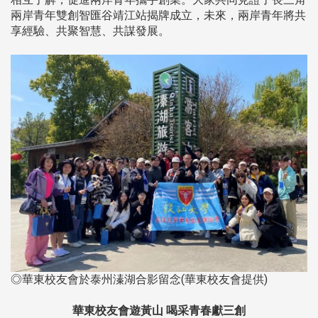
兩岸青年雙創智匯谷靖江站揭牌成立，未來，兩岸青年將共
享經驗、共聚智慧、共謀發展。
◎華東校友會於泰州溱湖合影留念(華東校友會提供)
華東校友會遊黃山 喝采青春獻三創