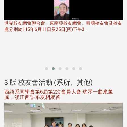
世界校友總會聯合會、東南亞校友總會、泰國校友會及校友
服
處分別於115年6月11日及25日(四)下午3 ...
北
大
3 版 校友會活動 (系所、其他)
西語系同學會第6屆第2次會員大會 瑤琴一曲來薰
風，淡江西語系友相聚首