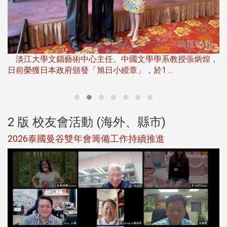
淡
下
淡江大學文錙藝術中心主任、中國文學學系教授張炳煌，
日前榮獲日本政府頒發「旭日小綬章」，於1 ...
董
2 版 校友會活動 (海外、縣市)
選
2026泰國曼谷雙年會籌備工作持續推進
5