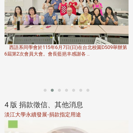
，
西語系同學會於115年6月7日(日)在台北校園D509舉辦第
6屆第2次會員大會。會長藍挹丰感謝各 ...
第
4 版 捐款徵信、其他消息
淡江大學永續發展-捐款指定用途