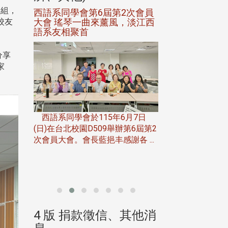
三組，
進會第2
西語系同學會第6屆第2次會員
第一屆淡韻盃歌
大會 瑤琴一曲來薰風，淡江西
賽公開抽籤 落
校友
語系友相聚首
正、公開競賽精
分享
家
一次會員
在台北校
西語系同學會於115年6月7日
伯申研發
(日)在台北校園D509舉辦第6屆第2
次會員大會。會長藍挹丰感謝各 ...
由社團法人淡江大
合總會主辦的「淡
韻盃歌唱大賽」，於11
、其他消
4 版 捐款徵信、其他消
4 版 捐款