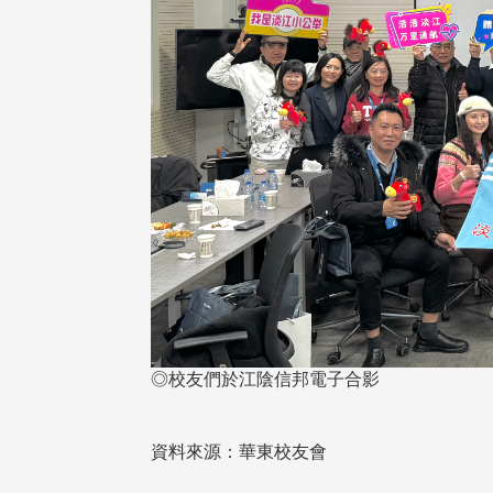
息
息
友個人資料保護聲明
歡迎訂閱校友e報！
校配合「個人資料保護法」之施
，並導入個資管理，對於校友之
人資料應盡善良管理人之責任，
於母校 ...
◎校友們於江陰信邦電子合影
資料來源：華東校友會