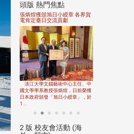
頭版 熱門焦點
頭版 熱門焦
選案報部
張炳煌獲頒旭日小綬章 各界賀
觀勢匯天下校友
聘范巽綠
電肯定臺日交流貢獻
淡江大學推廣教育處
13日(六)舉辦「
淡江大學文錙藝術中心主任、中
屆開學典禮暨共識營，
15)年7
國文學學系教授張炳煌，日前榮獲
事會於6月
日本政府頒發「旭日小綬章」，於
1 ...
(海
2 版 校友會活動 (海
2 版 校友會