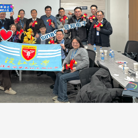
息
息
歡迎使用「淡江大學校園徵才
捐款芳名錄
線上系統」