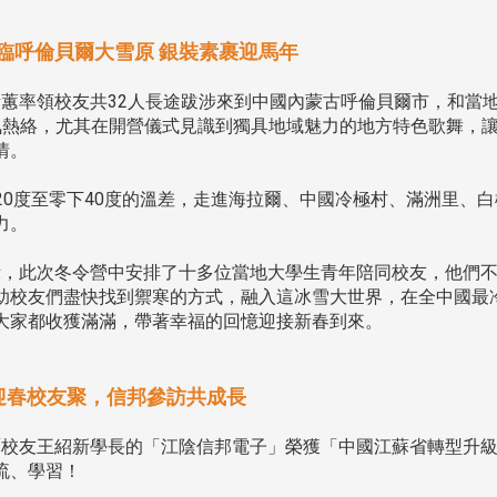
外、縣市)
外、縣市)
台中市校友會拜會盧秀燕市
南加州校友會召開11
臨呼倫貝爾大雪原 銀裝素裹迎馬年
長 校友交流智慧治理凝聚向
理事會議 許宗由當選
心力
會長 並獲授權承辦
邱素蕙率領校友共32人長途跋涉來到中國內蒙古呼倫貝爾市，和當
校友雙年會
氛熱絡，尤其在開營儀式見識到獨具地域魅力的地方特色歌舞，
情。
0度至零下40度的溫差，走進海拉爾、中國冷極村、滿洲里、白
力。
，此次冬令營中安排了十多位當地大學生青年陪同校友，他們
南加州校友會於115年6月2
助校友們盡快找到禦寒的方式，融入這冰雪大世界，在全中國最
台中市校友會於115年6月24日
在美國洛杉磯華僑文教服
，在
大家都收獲滿滿，帶著幸福的回憶迎接新春到來。
(三)舉辦拜會台中市政府活動。參
（洛僑文化中心）會議室召
玲學
訪團由母校戰略所所長李大中、 ...
...
迎春校友聚，信邦參訪共成長
賀金鷹校友王紹新學長的「江陰信邦電子」榮獲「中國江蘇省轉型升
3 版 校友會活動 (系
3 版 校友會活動 
流、學習！
所、其他)
所、其他)