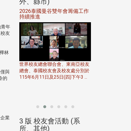
外、縣市)
外、縣市)
5年年中
2026泰國曼谷雙年會籌備工作
北加州校友會參
116年
持續推進
仲夏舞會 牛仔之
下屆世界
歡
地青年
讓校友
樺林
世界校友總會聯合會、東南亞校友
總會、泰國校友會及校友處分別於
不僅與
7日(日)
115年6月11日及25日(四)下午3 ...
冷的
務中心
北加州校友會於115
開115
晚，參加由北加州
聯合會在Foster Ci ..
級企業
(系
3 版 校友會活動 (系
3 版 校友會
所、其他)
所、其他)