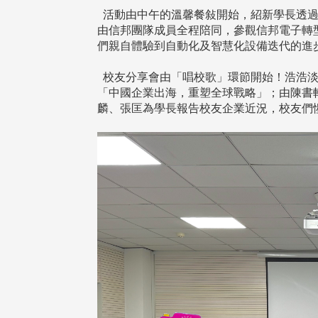
活動由中午的溫馨餐敍開始，紹新學長透過
機系友會第3屆第4次理監事
風保系友會蘭陽探梅漫遊 齊
議暨系友論壇
共譜初夏歡樂樂章
由信邦團隊成員全程陪同，參觀信邦電子轉
們親自體驗到自動化及智慧化設備迭代的進
校友分享會由「唱校歌」環節開始！浩浩淡
「中國企業出海，重塑全球戰略」；由陳書
麟、張匡為學長報告校友企業近況，校友們
在連日大雨陰霾下，風保系友
在115年6月27日(六)舉辦的一
遊，神奇迎來超幸運好天氣。大 .
江大學電子與電機系友會於115
6月28日在台北校區盛大舉辦
無人科技與前瞻應用論壇」，特
請 ...
4 版 捐款徵信、其他消
4 版 捐款徵信、其他