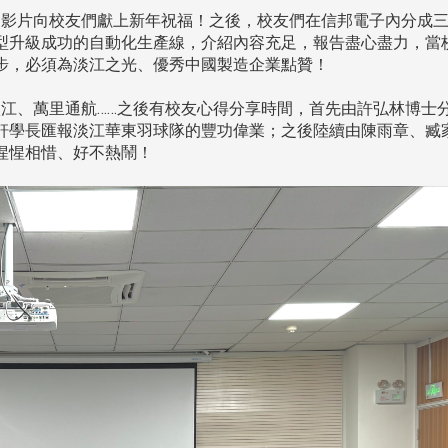
影片向校友們獻上新年祝福！之後，校友們在信邦電子內分成
聚
【校友來訪】香港校友會前會
邱孝賢接任跨業合作協
長葉雅琴、杜天寶學長
屆理事長
型升級成功的自動化生產線，介紹內容充足，報告盡心盡力，當
步，必須為淡江之光、優秀中國製造企業點贊！
江、萬里通航……之後有校友心得分享時間，首先由許弘林博士
軒學長匯報淡江華東羽球隊的豐功偉業；之後陸續由陳雨章、臧
惺惺相惜、好不熱鬧！
跨業合作協進會第二屆第
香港校友會前會長葉雅琴學姐與
會
大會於6月5日下午7時，
杜天寶學長一家，於115年6月4日
日
園D508室舉行，本校潘
(四)返校拜訪校友處，受到校友 ...
..
長、 ...
消
4 版 捐款徵信、其他消
4 版 捐款徵信