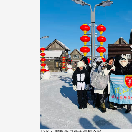
頭版 熱門焦點
頭版 熱門焦點
治大學主任秘書曾守正率隊
十四載深耕校友情誼 校友
訪校友處 深化校友工作交
執行長彭春陽榮退 校友感
共享實務經驗
相伴同行
治大學主任秘書、中文系校友
校友處執行長彭春陽於115年
守正，於115年6月2日(二)率政
30日(四)榮退，為其十四年來
大學校友服務相關同仁蒞臨本 ...
校友服務、凝聚海內外校友情 ...
 版 校友會活動 (海
2 版 校友會活動 (海