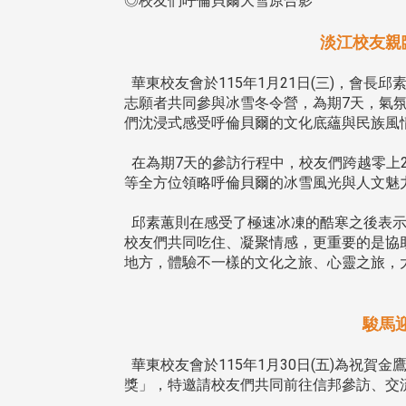
◎校友們呼倫貝爾大雪原合影
外、縣市)
外、縣市)
東校友會6月活動
台北市校友會6月份活動
淡江校友親
華東校友會於115年1月21日(三)，會長
志願者共同參與冰雪冬令營，為期7天，氣
們沈浸式感受呼倫貝爾的文化底蘊與民族風
在為期7天的參訪行程中，校友們跨越零上2
等全方位領略呼倫貝爾的冰雪風光與人文魅
邱素蕙則在感受了極速冰凍的酷寒之後表示
東校友會於115年6月10日(三)
台北市校友會於6月6日(六)舉辦
校友們共同吃住、凝聚情感，更重要的是協
16日(二)，27名校友夥伴一同前
「新店瑠公圳知性健行活動」
地方，體驗不一樣的文化之旅、心靈之旅，
中國寧夏省參訪，活 ...
領隊温明正學長與副領隊呂惠
姐的精 ...
駿馬
華東校友會於115年1月30日(五)為祝
 版 校友會活動 (系
3 版 校友會活動 (系
獎」，特邀請校友們共同前往信邦參訪、交
所、其他)
所、其他)