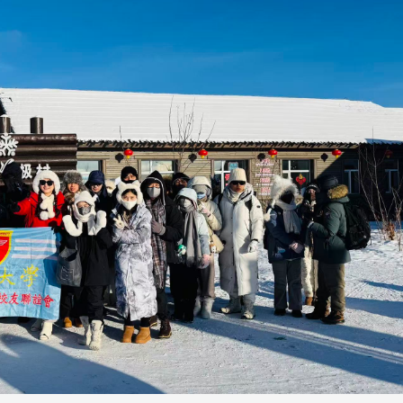
頭版 熱門焦點
頭版 熱門焦點
處
校友處新任執行長武士戎上
淡江大學董事會議改
念
任 攜手校友共創淡江新里程
聘任許輝煌為校長 新
董事
淡江大學於115年7月30日(四)舉
辦布達暨單位主管交接典禮。115
7月
本校校長葛煥昭將於今(1
學年度校友服務暨資源發展 ...
深耕
月31日(五)任期屆滿。董
24日(三)下午5時 ...
2 版 校友會活動 (海
2 版 校友會活動 