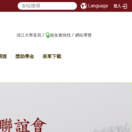
Language
登入
/
/
:::
淡江大學首頁
校友會快找
網站導覽
調查
獎助學金
表單下載