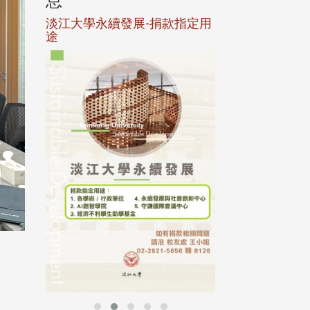
息
息
淡江大學永續發展-捐款指定用
校友個人資料保
途
母校配合「個人資
行，並導入個資管
個人資料應盡善良
並於母校 ...