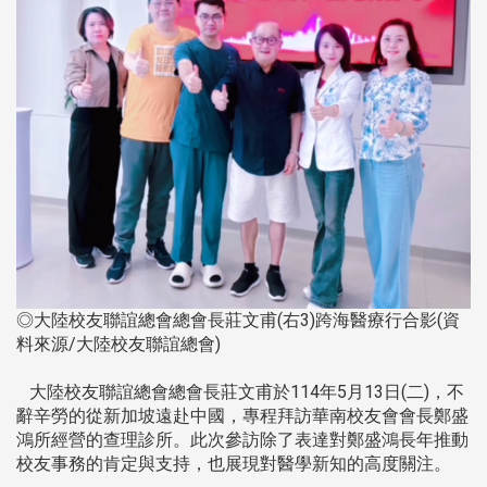
◎大陸校友聯誼總會總會長莊文甫(右3)跨海醫療行合影(資
料來源/大陸校友聯誼總會)
大陸校友聯誼總會總會長莊文甫於114年5月13日(二)，不
辭辛勞的從新加坡遠赴中國，專程拜訪華南校友會會長鄭盛
鴻所經營的查理診所。此次參訪除了表達對鄭盛鴻長年推動
校友事務的肯定與支持，也展現對醫學新知的高度關注。