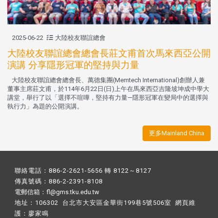
2025-06-22
大陸校友聯誼總會
大陸校友聯誼總會總會長莊文甫首次馬來西亞公開
演講 分享隱形冠軍的堅持與力量
大陸校友聯誼總會總會長、萬德集團(Memtech International)創辦人兼
董事主席莊文甫，於114年6月22日(日)上午在馬來西亞吉隆坡坤成中學大
講堂，舉行了以「選擇不喧嘩，堅持有力量—隱形冠軍在變局中的選擇與
執行力」為題的公開演講。
更多Mainland China
聯絡電話：886-2-2621-5656 轉 8122～8127
傳真號碼：886-2-2391-8108
電郵信箱：fl@gms.tku.edu.tw
地址：106302 台北市大安區金華街199巷5號506室 網頁維
護：
廖家鳴​