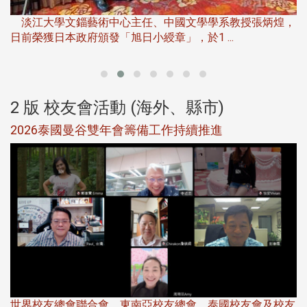
下
淡江大學文錙藝術中心主任、中國文學學系教授張炳煌，
日前榮獲日本政府頒發「旭日小綬章」，於1 ...
董
2 版 校友會活動 (海外、縣市)
選
2026泰國曼谷雙年會籌備工作持續推進
5
世界校友總會聯合會、東南亞校友總會、泰國校友會及校友