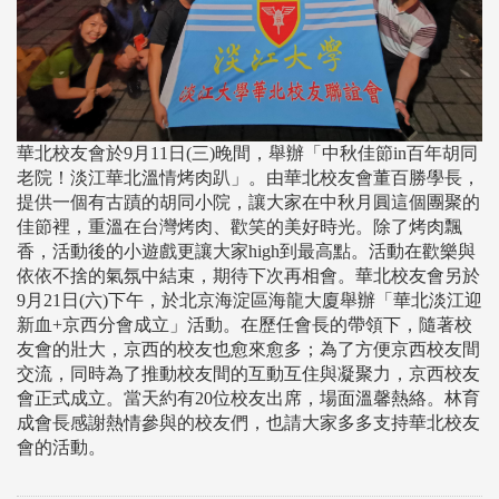
華北校友會於9月11日(三)晚間，舉辦「中秋佳節in百年胡同
老院！淡江華北溫情烤肉趴」。由華北校友會董百勝學長，
提供一個有古蹟的胡同小院，讓大家在中秋月圓這個團聚的
佳節裡，重溫在台灣烤肉、歡笑的美好時光。除了烤肉飄
香，活動後的小遊戲更讓大家high到最高點。活動在歡樂與
依依不捨的氣氛中結束，期待下次再相會。華北校友會另於
9月21日(六)下午，於北京海淀區海龍大廈舉辦「華北淡江迎
新血+京西分會成立」活動。在歷任會長的帶領下，隨著校
友會的壯大，京西的校友也愈來愈多；為了方便京西校友間
交流，同時為了推動校友間的互動互住與凝聚力，京西校友
會正式成立。當天約有20位校友出席，場面溫馨熱絡。林育
成會長感謝熱情參與的校友們，也請大家多多支持華北校友
會的活動。