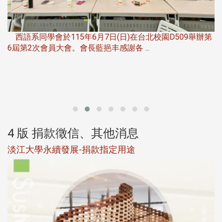
，
西語系同學會於115年6月7日(日)在台北校園D509舉辦第
6屆第2次會員大會。會長藍挹丰感謝各 ...
第
4 版 捐款徵信、其他消息
淡江大學永續發展-捐款指定用途