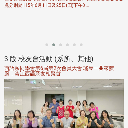
服
處分別於115年6月11日及25日(四)下午3 ...
北
大
3 版 校友會活動 (系所、其他)
西語系同學會第6屆第2次會員大會 瑤琴一曲來薰
風，淡江西語系友相聚首