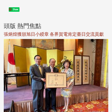
Share
頭版 熱門焦點
新
張炳煌獲頒旭日小綬章 各界賀電肯定臺日交流貢獻
淡