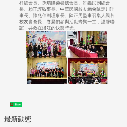
祥總會長、孫瑞隆榮譽總會長、許義民副總會
長、賴正謨監事長、中華民國校友總會陳定川理
事長、陳兆伸副理事長、陳正男監事召集人與各
校友會會長、眷屬們參與活動齊聚一堂，溫馨聯
誼，共敘在淡江的快樂時光。
Share
最新動態