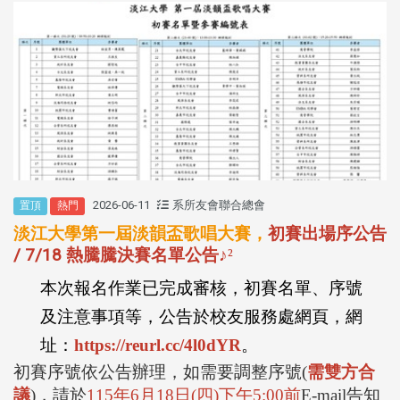
2026-06-11
系所友會聯合總會
置頂
熱門
淡江大學第一屆淡韻盃歌唱大賽，
初賽出場序公告
/ 7/18 熱騰騰決賽名單公告
♪
²
本次報名作業已完成審核，初賽名單、序號
及注意事項等，公告於校友服務處網頁，網
址：
https://reurl.cc/4l0dYR
。
初賽序號依公告辦理，如需要調整序號
(
需雙方合
議
)
，請於
115
年
6
月
18
日
(
四
)
下午
5:00
前
E-mail
告知