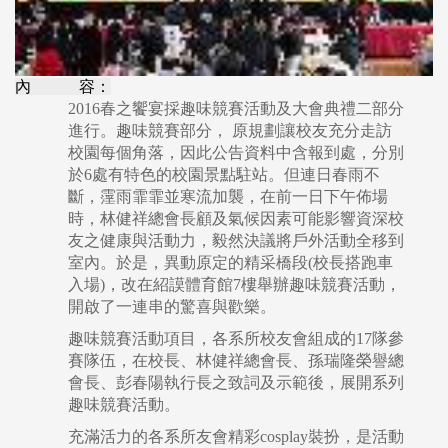
內 容：
2016春之饗宴採趣味競賽活動及大會典禮二部分
進行。趣味競賽部分， 原規劃讓校友充分走訪
校園每個角落，因此公告資料中含報到處，分別
於6處有特色的校園景點駐站。但連日春雨不
斷，霪雨霏霏並寒流加襲，在前一日下午佈場
時，林健祥總會長顧及氣候因素可能影響資深校
友之健康與活動力，毅然決議將戶外活動全移到
室內。於是，異動原定的精采橋段(校長搭跑車
入場)，改在紹謨體育館7樓舉辦趣味競賽活動，
開啟了一連串的驚喜與歡樂。
趣味競賽活動項目，各系所校友會組成的17隊參
賽隊伍，在校長、林健祥總會長、孫瑞隆榮譽總
會長、彭春陽執行長之致詞及示範後，展開系列
趣味競賽活動。
充滿活力的各系所友會精彩cosplay裝扮，是活動