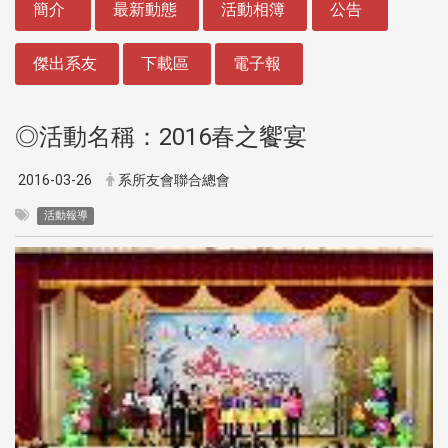
簡介
最新動態
活動相簿
公告
傑出系友
下載區
電子報
◎活動名稱：2016春之饗宴
2016-03-26
系所友會聯合總會
活動報導