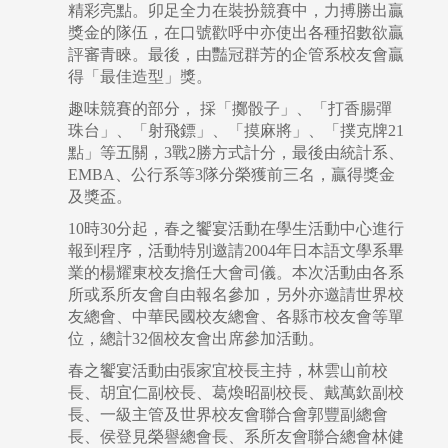
精彩亮點。卯足全力在裝扮競賽中，力搏勝出贏
獎金的隊伍，在口號歡呼中亦使出各種招數欲贏
評審青睞。最後，由豔冠群芳的企管系校友會贏
得「最佳造型」獎。
趣味競賽的部分， 採「擲骰子」、「打香腸彈
珠台」、「射飛鏢」、「摸麻將」、「撲克牌21
點」等五關，3戰2勝方式計分，最後由統計系、
EMBA、公行系等3隊分榮獲前三名，贏得獎金
及獎盃。
10時30分起，春之饗宴活動在學生活動中心進行
報到程序，活動特別邀請2004年日本語文學系畢
業的楊耀東校友擔任大會司儀。本次活動由各系
所或系所友會自由報名參加，另外亦邀請世界校
友總會、中華民國校友總會、各縣市校友會等單
位，總計32個校友會出席參加活動。
春之饗宴活動由張家宜校長主持，林雲山前校
長、胡宜仁副校長、葛煥昭副校長、戴萬欽副校
長、一級主管及世界校友會聯合會郭豐副總會
長、侯登見榮譽總會長、系所友會聯合總會林健