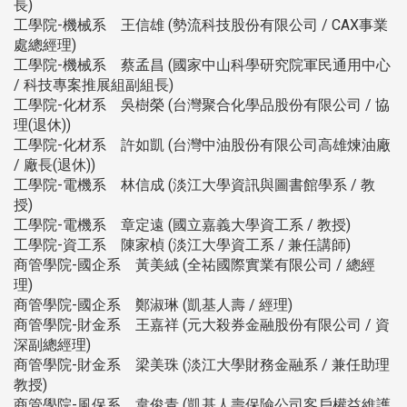
長)
工學院-機械系 王信雄 (勢流科技股份有限公司 / CAX事業
處總經理)
工學院-機械系 蔡孟昌 (國家中山科學研究院軍民通用中心
/ 科技專案推展組副組長)
工學院-化材系 吳樹榮 (台灣聚合化學品股份有限公司 / 協
理(退休))
工學院-化材系 許如凱 (台灣中油股份有限公司高雄煉油廠
/ 廠長(退休))
工學院-電機系 林信成 (淡江大學資訊與圖書館學系 / 教
授)
工學院-電機系 章定遠 (國立嘉義大學資工系 / 教授)
工學院-資工系 陳家楨 (淡江大學資工系 / 兼任講師)
商管學院-國企系 黃美絨 (全祐國際實業有限公司 / 總經
理)
商管學院-國企系 鄭淑琳 (凱基人壽 / 經理)
商管學院-財金系 王嘉祥 (元大殺券金融股份有限公司 / 資
深副總經理)
商管學院-財金系 梁美珠 (淡江大學財務金融系 / 兼任助理
教授)
商管學院-風保系 韋俊青 (凱基人壽保險公司客戶權益維護