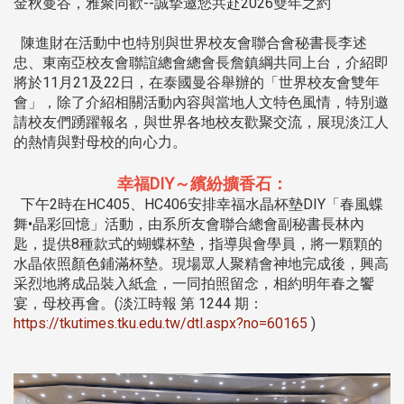
金秋曼谷，雅聚同歡--誠摯邀您共赴2026雙年之約
陳進財在活動中也特別與世界校友會聯合會秘書長李述
忠、東南亞校友會聯誼總會總會長詹鎮綱共同上台，介紹即
將於11月21及22日，在泰國曼谷舉辦的「世界校友會雙年
會」，除了介紹相關活動內容與當地人文特色風情，特別邀
請校友們踴躍報名，與世界各地校友歡聚交流，展現淡江人
的熱情與對母校的向心力。
幸福DIY～繽紛擴香石：
下午2時在HC405、HC406安排幸福水晶杯墊DIY「春風蝶
舞•晶彩回憶」活動，由系所友會聯合總會副秘書長林內
匙，提供8種款式的蝴蝶杯墊，指導與會學員，將一顆顆的
水晶依照顏色鋪滿杯墊。現場眾人聚精會神地完成後，興高
采烈地將成品裝入紙盒，一同拍照留念，相約明年春之饗
宴，母校再會。(淡江時報 第 1244 期：
https://tkutimes.tku.edu.tw/dtl.aspx?no=60165
)