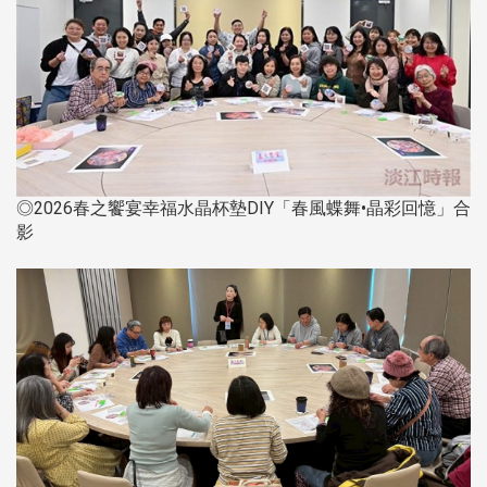
◎2026春之饗宴幸福水晶杯墊DIY「春風蝶舞•晶彩回憶」合
影