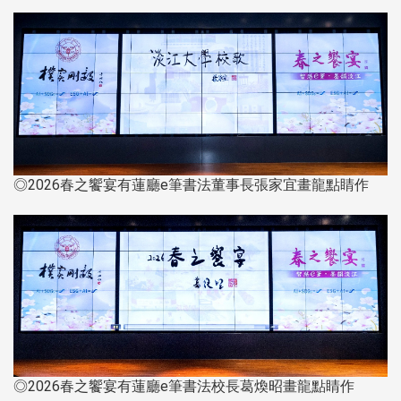
◎2026春之饗宴有蓮廳e筆書法董事長張家宜畫龍點睛作
◎2026春之饗宴有蓮廳e筆書法校長葛煥昭畫龍點睛作