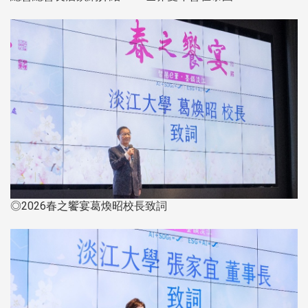
◎2026春之饗宴葛煥昭校長致詞