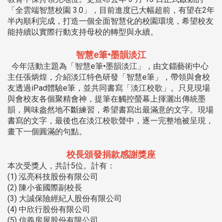
「全雲端智慧校園 3.0」，目前進度已大幅超前，有望在2年
半內順利完成，打造一個全面智慧化的校園環境，希望校友
能持續以實際行動支持母校的轉型與永續。
智慧e筆•墨韻淡江
今年活動主題為「智慧e筆•墨韻淡江」，由文錙藝術中心
主任張炳煌，介紹淡江特色研發「智慧e筆」，帶領與會校
友透過iPad體驗e筆，並共同書寫「淡江校歌」。只見現場
與會校友各個聚精會神，提筆在觸控螢幕上揮灑出傳統墨
韻，興味盎然地不斷練習，希望書寫出最滿意的文字。現場
書寫的文字，最後也在淡江校歌聲中，逐一完整地被呈現，
畫下一個圓滿的句點。
校長頒發捐款感謝獎座
本次受獎人，共計5位。計有：
(1) 泓亮科技股份有限公司
(2) 陳小雀國際副校長
(3) 大誠保險經紀人股份有限公司
(4) 中欣行股份有限公司
(5) 信義房屋股份有限公司