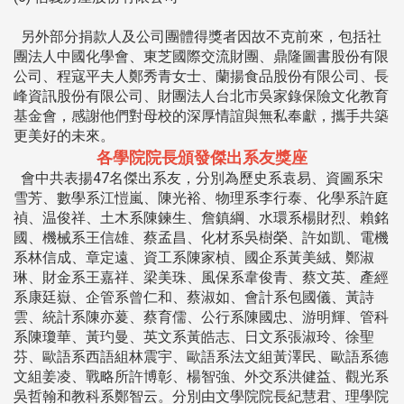
另外部分捐款人及公司團體得獎者因故不克前來，包括社
團法人中國化學會、東芝國際交流財團、鼎隆圖書股份有限
公司、程寇平夫人鄭秀青女士、蘭揚食品股份有限公司、長
峰資訊股份有限公司、財團法人台北市吳家錄保險文化教育
基金會，感謝他們對母校的深厚情誼與無私奉獻，攜手共築
更美好的未來。
各學院院長頒發傑出系友獎座
會中共表揚47名傑出系友，分別為歷史系袁易、資圖系宋
雪芳、數學系江愷嵐、陳光裕、物理系李行泰、化學系許庭
禎、温俊祥、土木系陳鍊生、詹鎮綱、水環系楊財烈、賴銘
國、機械系王信雄、蔡孟昌、化材系吳樹榮、許如凱、電機
系林信成、章定遠、資工系陳家楨、國企系黃美絨、鄭淑
琳、財金系王嘉祥、梁美珠、風保系韋俊青、蔡文英、產經
系康廷嶽、企管系曾仁和、蔡淑如、會計系包國儀、黃詩
雲、統計系陳亦萲、蔡育儒、公行系陳國忠、游明輝、管科
系陳瓊華、黃玓曼、英文系黃皓志、日文系張淑玲、徐聖
芬、歐語系西語組林震宇、歐語系法文組黃澤民、歐語系德
文組姜凌、戰略所許博彰、楊智強、外交系洪健益、觀光系
吳哲翰和教科系鄭智云。分別由文學院院長紀慧君、理學院