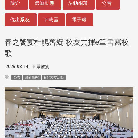
簡介
最新動態
活動相簿
公告
傑出系友
下載區
電子報
春之饗宴杜鵑齊綻 校友共揮e筆書寫校
歌
2026-03-14
嚴蜜蜜
公告
最新動態
其他校友活動