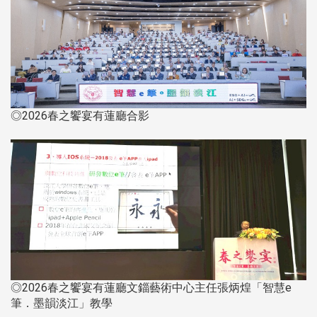
◎2026春之饗宴有蓮廳合影
◎2026春之饗宴有蓮廳文錙藝術中心主任張炳煌「智慧e
筆．墨韻淡江」教學