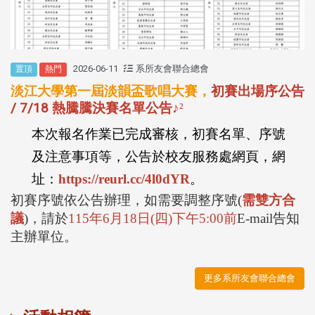
2026-06-11
系所友會聯合總會
置頂
熱門
淡江大學第一屆淡韻盃歌唱大賽，
初賽出場序公告
/ 7/18 熱騰騰決賽名單公告
♪
²
本次報名作業已完成審核，初賽名單、序號
及注意事項等，公告於校友服務處網頁，網
址：
https://reurl.cc/4l0dYR
。
初賽序號依公告辦理，如需要調整序號
(
需雙方合
議
)
，請於
115
年
6
月
18
日
(
四
)
下午
5:00
前
E-mail
告知
主辦單位。
更多系所友會聯合總會