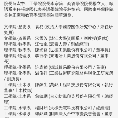
院長薛宏中、工學院院長李宗翰、商管學院院長楊立人、歐
語系主任張慶國代表外語學院院長林怡弟、國際事務學院院
長包正豪和教育學院院長陳國華頒發。
文學院-歷史系 袁易 (政治大學國際關係研究中心 / 兼任研
究員)
文學院-資圖系 宋雪芳 (淡江大學資圖系 / 副教授(退休))
理學院-數學系 江愷嵐 (宏泰人壽 / 副總經理)
理學院-數學系 陳光裕 (世德工業股份有限公司 / 董事長)
理學院-物理系 李行泰 (東電研工業股份有限公司 / 董事
長)
理學院-化學系 許庭禎 (振誠貿易股份有限公司 / 董事)
理學院-化學系 温俊祥 (工業技術研究院材料與化工研究所
/ 副所長)
工學院-土木系 陳鍊生 (萬銘工程科技股份有限公司 / 執行
董事/土木技師)
工學院-土木系 詹鎮綱 (台立紡織印染股份有限公司 / 總經
理)
工學院-水環系 楊財烈 (大樣光電科技有限公司 / 總經理)
工學院-水環系 賴銘國 (財團法人台中市慶炎慈善會 / 董事