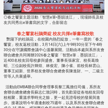
◎春之饗宴主題活動「智慧e筆•墨韻淡江」，現場師長及校
友共同秀出e筆書寫的文字，合影留念
春之饗宴杜鵑齊綻 校友共揮e筆書寫校歌
艷陽下的杜鵑花，在校園內熱烈綻放，一年一度的「春之
饗宴」校友返校活動，3月14日(六)上午9時30分至下午4時
30分在守謙國際會議中心溫馨展開。活動由本處與系所友會
聯合總會共同籌辦2026春之饗宴「智慧e筆．墨韻淡江」，
近400名校友回母校參與盛會。董事長張家宜、校長葛煥
昭、三位副校長許輝煌、林俊宏、陳小雀、前校長林雲山、
董事王紹新、世界校友會聯合會總會長陳進財、一、二級主
管等人共襄盛舉。
活動由EMBA聯合同學會理事長黎三鳳擔任司儀，系所友
會聯合總會總會長蘇志仁致詞時，首先歡迎從各地校友回母
校相聚，重溫求學時光之餘，更一起見證母校的發展與進
步。接著說明今年適逢創校75週年，以及系所友會聯合總會