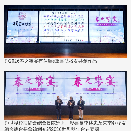
◎2026春之饗宴有蓮廳e筆書法校友共創作品
◎世界校友總會總會長陳進財、秘書長李述忠及東南亞校友
總會總會長詹鎮綱介紹2026世界雙年會在泰國