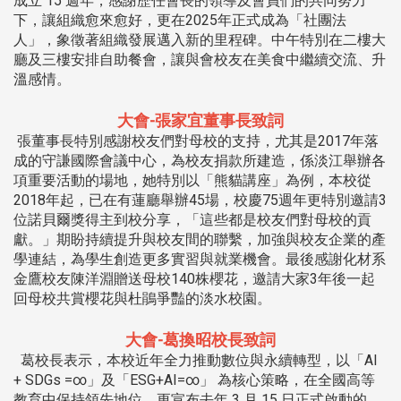
成立 15 週年，感謝歷任會長的領導及會員們的共同努力
下，讓組織愈來愈好，更在2025年正式成為「社團法
人」，象徵著組織發展邁入新的里程碑。中午特別在二樓大
廳及三樓安排自助餐會，讓與會校友在美食中繼續交流、升
溫感情。
大會-張家宜董事長致詞
張董事長特別感謝校友們對母校的支持，尤其是2017年落
成的守謙國際會議中心，為校友捐款所建造，係淡江舉辦各
項重要活動的場地，她特別以「熊貓講座」為例，本校從
2018年起，已在有蓮廳舉辦45場，校慶75週年更特別邀請3
位諾貝爾獎得主到校分享，「這些都是校友們對母校的貢
獻。」期盼持續提升與校友間的聯繫，加強與校友企業的產
學連結，為學生創造更多實習與就業機會。最後感謝化材系
金鷹校友陳洋淵贈送母校140株櫻花，邀請大家3年後一起
回母校共賞櫻花與杜鵑爭豔的淡水校園。
大會-葛換昭校長致詞
葛校長表示，本校近年全力推動數位與永續轉型，以「AI
+ SDGs =∞」及「ESG+AI=∞」 為核心策略，在全國高等
教育中保持領先地位。更宣布去年 3 月 15 日正式啟動的