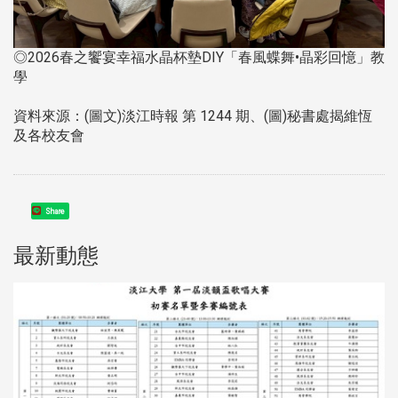
◎2026春之饗宴幸福水晶杯墊DIY「春風蝶舞•晶彩回憶」教
學
資料來源：(圖文)淡江時報 第 1244 期、(圖)秘書處揭維恆
及各校友會
Share
最新動態