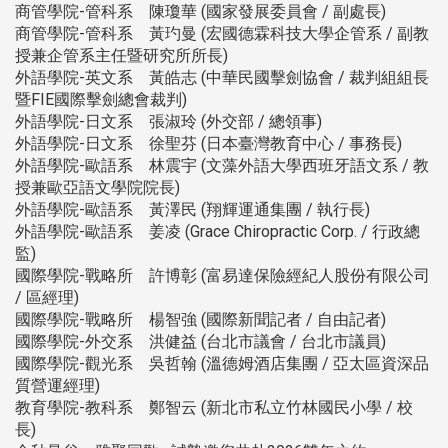
商管學院-管科系 陳瓊華 (國家發展委員會 / 副處長)
商管學院-管科系 黃玓曼 (宏國德霖科技大學企管系 / 副教
授兼企管系主任暨研究所所長)
外語學院-英文系 黃皓志 (中華民國擊劍協會 / 裁判組組長
暨FIE國際擊劍總會裁判)
外語學院-日文系 張淑玲 (外交部 / 總領事)
外語學院-日文系 徐聖芬 (日本臺灣教育中心 / 事務長)
外語學院-歐語系 林震宇 (文藻外語大學西班牙語文系 / 教
授兼歐亞語文學院院長)
外語學院-歐語系 黃澤民 (翔輝運通集團 / 執行長)
外語學院-歐語系 姜凌 (Grace Chiropractic Corp. / 行政總
監)
國際學院-戰略所 許博彰 (富易達保險經紀人股份有限公司
/ 區經理)
國際學院-戰略所 楊智強 (國際新聞記者 / 自由記者)
國際學院-外交系 洪健益 (台北市議會 / 台北市議員)
國際學院-觀光系 吳哲翰 (溫德姆酒店集團 / 亞太區資深品
質營運經理)
教育學院-教科系 鄭智云 (新北市私立竹林國民小學 / 校
長)