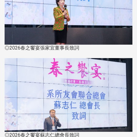
◎2026春之饗宴張家宜董事長致詞
◎2026春之饗宴蘇志仁總會長致詞