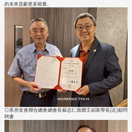
的未來貢獻更多能量。
◎系所友會聯合總會總會長蘇志仁致贈王紹新學長(左)顧問
聘書