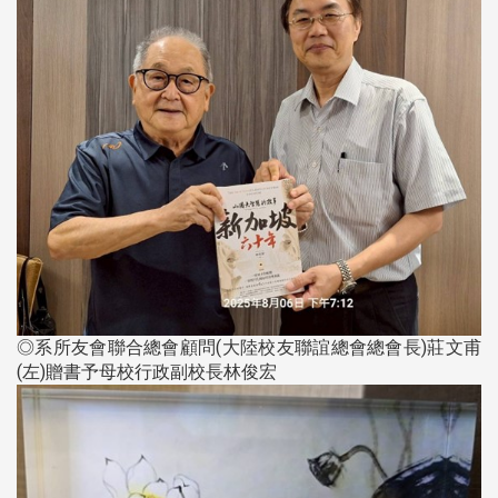
◎系所友會聯合總會顧問(大陸校友聯誼總會總會長)莊文甫
(左)贈書予母校行政副校長林俊宏