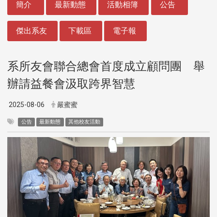
簡介
最新動態
活動相簿
公告
傑出系友
下載區
電子報
系所友會聯合總會首度成立顧問團 舉
辦請益餐會汲取跨界智慧
2025-08-06
嚴蜜蜜
公告
最新動態
其他校友活動