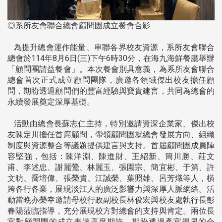
◎系所友會聯合總會顧問團成立餐會合影
為提升總會運作能量、串聯各界校友資源，系所友會聯合
總會於114年8月6日(三)下午6時30分，在海九海鮮餐廳舉辦
「顧問團請益餐會」。本次餐會別具意義，為系所友會聯合
總會首次正式成立顧問團隊，廣邀各領域傑出校友擔任顧
問，期盼透過顧問們的豐富經驗與寶貴建言，共同為總會的
永續發展奠定深厚基礎。
活動由總會長蘇志仁主持，特別邀請資深企業家、傑出校
友陳定川擔任首席顧問，帶領顧問團就總會發展方向、組織
制度與資源整合等議題提供建言與支持。首屆顧問團成員陣
容堅強，包括：陳洋淵、陳進財、王紹新、簡川勝、莊文
甫、李述忠、謝麗鶯、林麗玉、張園宗、簡宜彬、于第、許
文昉、喬培偉、張榮貴、江誠榮、葉照雄、呂芳熾等人，橫
跨各行各業，展現淡江人的廣泛影響力與深厚人脈網絡。活
動當晚亦榮幸邀請母校行政副校長林俊宏與校友處執行長彭
春陽蒞臨指導，充分展現校方對總會的支持與肯定。兩位長
官對顧問團的成立表達高度期許，期盼透過產官學界的合