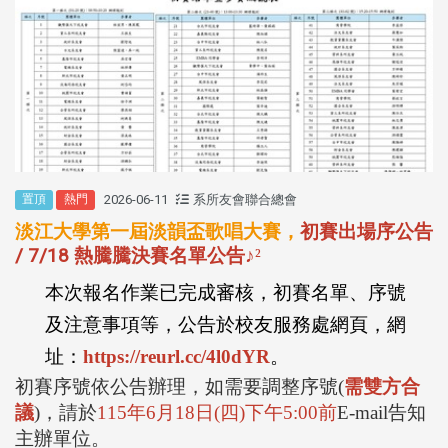
2026-06-11
系所友會聯合總會
置頂
熱門
淡江大學第一屆淡韻盃歌唱大賽，
初賽出場序公告
/ 7/18 熱騰騰決賽名單公告
♪
²
本次報名作業已完成審核，初賽名單、序號
及注意事項等，公告於校友服務處網頁，網
址：
https://reurl.cc/4l0dYR
。
初賽序號依公告辦理，如需要調整序號
(
需雙方合
議
)
，請於
115
年
6
月
18
日
(
四
)
下午
5:00
前
E-mail
告知
主辦單位。