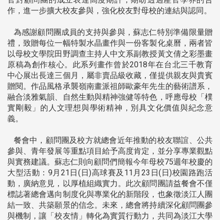
作，進一步擴大校友參與，強化校友對母校的連結與認同。
為感謝顧問團成員的支持與參與，蘇志仁特別準備限量贈
禮，致贈每位一幅特製水晶畫作與一份客製化桌曆，兩者皆
以母校文學院田野調查主持人中文系副教授黃文倩之彩墨畫
原稿為創作核心。此系列畫作曾於2018年在台北三千教育
中心展出長達三個月，屬非賣品級收藏，僅提供親友與貴賓
贈閱。作品風格承襲嶺南畫派祖師歐豪年先生的藝術譜系，
融合淡雅氣韻、自然生動與精神強健等特色，呼應母校「樸
實剛毅」的人文理想與學術精神，別具文化價值與紀念意
義。
餐會中，顧問團及校方就總會近年推動的校友聯誼、公共
參與、青年發展等重點項目給予高度肯定，並分享專業觀點
與實務建議。蘇志仁則向顧問們簡報今年母校75週年校慶的
大型活動：9月21日(日)高球賽及11月23日(日)校園路跑活
動，廣納意見，以厚植組織實力。此次顧問團請益餐會不僅
標誌著總會邁向制度化與專業化的新階段，也象徵淡江人團
結一致、共築願景的信念。未來，總會將持續深化顧問團參
與機制，讓「校友情」轉化為實質行動力，共同為淡江大學