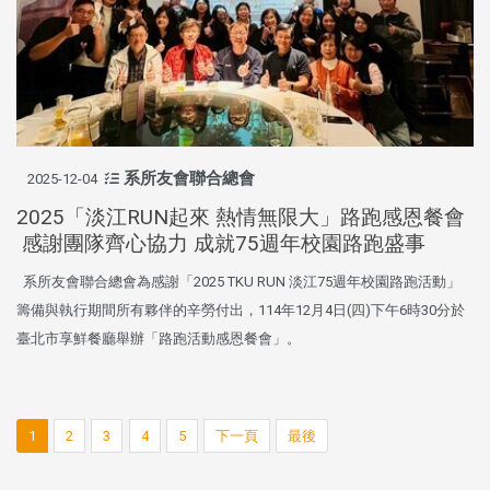
系所友會聯合總會
2025-12-04
2025「淡江RUN起來 熱情無限大」路跑感恩餐會
感謝團隊齊心協力 成就75週年校園路跑盛事
系所友會聯合總會為感謝「2025 TKU RUN 淡江75週年校園路跑活動」
籌備與執行期間所有夥伴的辛勞付出，114年12月4日(四)下午6時30分於
臺北市享鮮餐廳舉辦「路跑活動感恩餐會」。
1
2
3
4
5
下一頁
最後