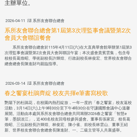
主辦單位。
2026-04-11
系所友會聯合總會
系所友會聯合總會第1屆第3次理監事會議暨第2次
會員大會聯誼餐會
系所友會聯合總會於115年4月11日(六)在大直典華會館舉辦第1屆第3
次理監事會議暨第2次會員大會與聯誼午宴；本次盛會貴賓雲集，包含母
校校長葛煥昭、學術副校長許輝煌、行政副校長林俊宏、世界校友會聯合
總會總會長陳進財均親臨指導。
2026-03-14
系所友會聯合總會
春之饗宴杜鵑齊綻 校友共揮e筆書寫校歌
艷陽下的杜鵑花，在校園內熱烈綻放，一年一度的「春之饗宴」校友返校
活動，3月14日(六)上午9時30分至下午4時30分在守謙國際會議中心溫馨
展開。活動由本處與系所友會聯合總會共同籌辦2026春之饗宴「智慧e
筆．墨韻淡江」，近400名校友回母校參與盛會。董事長張家宜、校長葛
煥昭、三位副校長許輝煌、林俊宏、陳小雀、前校長林雲山、董事王紹
新、世界校友會聯合會總會長陳進財、一、二級主管等人共襄盛舉。