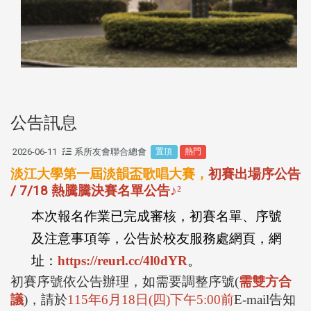
公告訊息
2026-06-11
系所友會聯合總會
置頂
熱門
淡江大學第一屆淡韻盃歌唱大賽，
初賽出場序公告
/ 7/18 熱騰騰決賽名單公告
♪
²
本次報名作業已完成審核，初賽名單、序號
及注意事項等，公告於校友服務處網頁，網
址：
https://reurl.cc/4l0dYR
。
初賽序號依公告辦理，如需要調整序號
(
需雙方合
議
)
，請於
115
年
6
月
18
日
(
四
)
下午
5:00
前
E-mail
告知