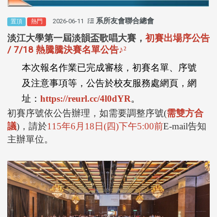
系所友會聯合總會
2026-06-11
置頂
熱門
淡江大學第一屆淡韻盃歌唱大賽，
初賽出場序公告
/ 7/18 熱騰騰決賽名單公告
♪
²
本次報名作業已完成審核，初賽名單、序號
及注意事項等，公告於校友服務處網頁，網
址：
https://reurl.cc/4l0dYR
。
初賽序號依公告辦理，如需要調整序號
(
需雙方合
議
)
，請於
115
年
6
月
18
日
(
四
)
下午
5:00
前
E-mail
告知
主辦單位。