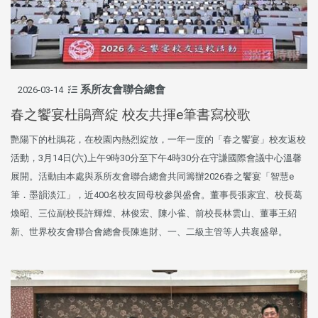
系所友會聯合總會
2026-03-14
春之饗宴杜鵑齊綻 校友共揮e筆書寫校歌
艷陽下的杜鵑花，在校園內熱烈綻放，一年一度的「春之饗宴」校友返校
活動，3月14日(六)上午9時30分至下午4時30分在守謙國際會議中心溫馨
展開。活動由本處與系所友會聯合總會共同籌辦2026春之饗宴「智慧e
筆．墨韻淡江」，近400名校友回母校參與盛會。董事長張家宜、校長葛
煥昭、三位副校長許輝煌、林俊宏、陳小雀、前校長林雲山、董事王紹
新、世界校友會聯合會總會長陳進財、一、二級主管等人共襄盛舉。