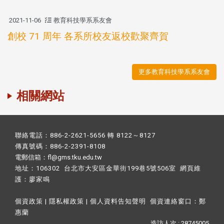
2021-11-06
教育科技學系系友會
創校 71 周年 各系所校友返校歡聚齊賀
更多教育科技學系系友會
相關網站
聯絡電話：886-2-2621-5656 轉 8122～8127
傳真號碼：886-2-2391-8108
電郵信箱：fl@gms.tku.edu.tw
地址：106302 台北市大安區金華街199巷5號506室 網頁維
護：
廖家鳴​
個資政策
|
隱私權政策
|
個人資料告知聲明
個資連絡窗口：
鄭
惠蘭
造訪人次 : 28745005