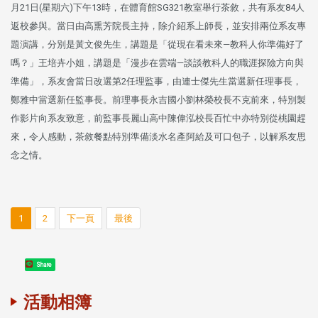
月21日(星期六)下午13時，在體育館SG321教室舉行茶敘，共有系友84人
返校參與。當日由高熏芳院長主持，除介紹系上師長，並安排兩位系友專
題演講，分別是黃文俊先生，講題是「從現在看未來—教科人你準備好了
嗎？」王培卉小姐，講題是「漫步在雲端—談談教科人的職涯探險方向與
準備」，系友會當日改選第2任理監事，由連士傑先生當選新任理事長，
鄭雅中當選新任監事長。前理事長永吉國小劉林榮校長不克前來，特別製
作影片向系友致意，前監事長麗山高中陳偉泓校長百忙中亦特別從桃園趕
來，令人感動，茶敘餐點特別準備淡水名產阿給及可口包子，以解系友思
念之情。
1
2
下一頁
最後
Share
活動相簿