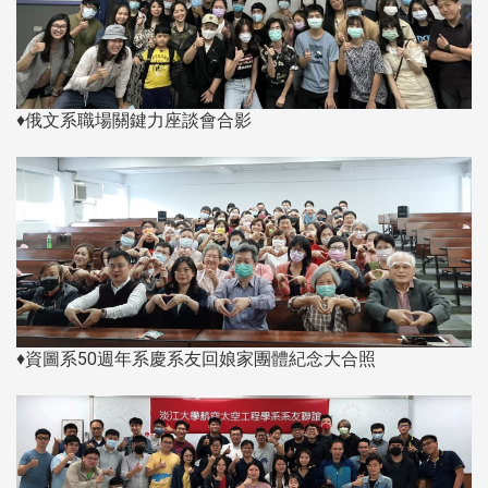
♦俄文系職場關鍵力座談會合影
♦資圖系50週年系慶系友回娘家團體紀念大合照