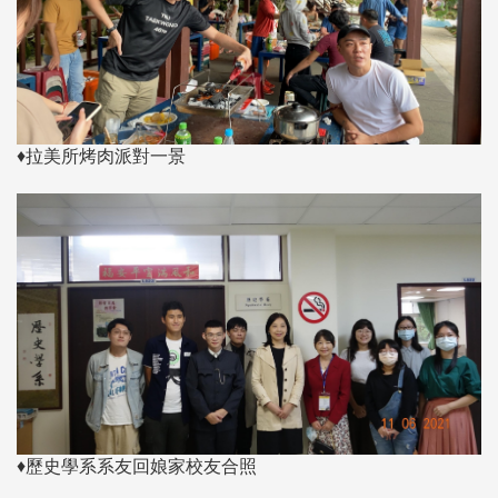
♦拉美所烤肉派對一景
♦歷史學系系友回娘家校友合照