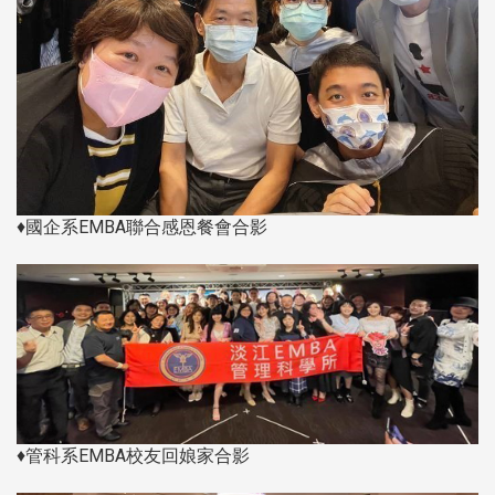
♦國企系EMBA聯合感恩餐會合影
♦管科系EMBA校友回娘家合影