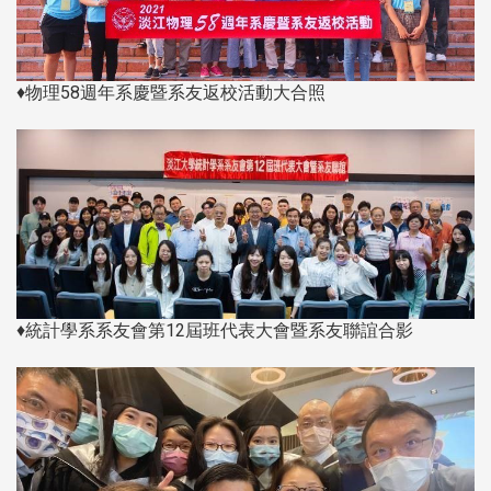
♦物理58週年系慶暨系友返校活動大合照
♦統計學系系友會第12屆班代表大會暨系友聯誼合影