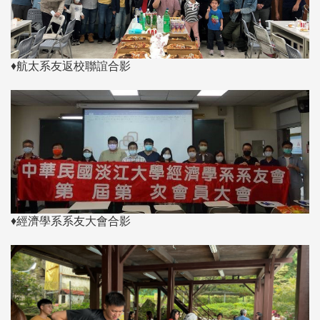
♦航太系友返校聯誼合影
♦經濟學系系友大會合影