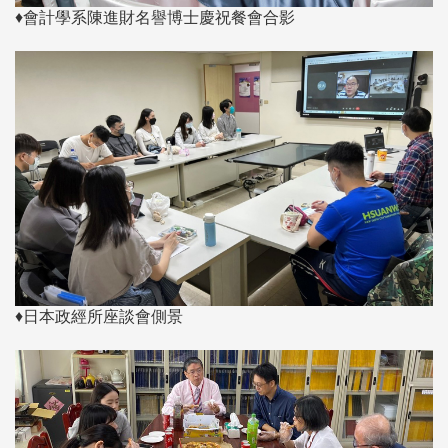
♦會計學系陳進財名譽博士慶祝餐會合影
♦日本政經所座談會側景