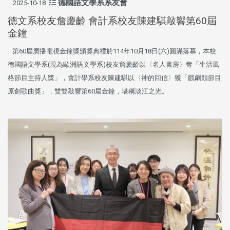
德國語文學系系友會
2025-10-18
德文系校友詹慶齡 會計系校友陳建騏敲響第60屆
金鐘
第60屆廣播電視金鐘獎頒獎典禮於114年10月18日(六)圓滿落幕，本校
德國語文學系(現為歐洲語文學系)校友詹慶齡以〈名人書房〉奪「生活風
格節目主持人獎」，會計學系校友陳建騏以〈神的回信〉獲「戲劇類節目
原創歌曲獎」，雙雙敲響第60屆金鐘，堪稱淡江之光。