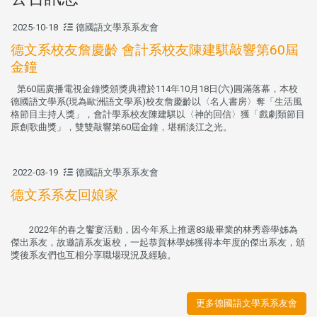
2025-10-18
德國語文學系系友會
德文系校友詹慶齡 會計系校友陳建騏敲響第60屆
金鐘
第60屆廣播電視金鐘獎頒獎典禮於114年10月18日(六)圓滿落幕，本校
德國語文學系(現為歐洲語文學系)校友詹慶齡以〈名人書房〉奪「生活風
格節目主持人獎」，會計學系校友陳建騏以〈神的回信〉獲「戲劇類節目
原創歌曲獎」，雙雙敲響第60屆金鐘，堪稱淡江之光。
2022-03-19
德國語文學系系友會
德文系系友回娘家
2022年的春之饗宴活動，因今年系上推選83級畢業的林秀蓉學姊為
傑出系友，故邀請系友返校，一起恭賀林學姊獲得本年度的傑出系友，頒
獎後系友們也互相分享職場現況及經驗。
更多德國語文學系系友會